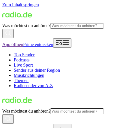
Zum Inhalt springen
Was möchtest du anhören?
App öffnen
Prime entdecken
Top Sender
Podcasts
Live Sport
Sender aus deiner Region
Musikrichtungen
Themen
Radiosender von A-Z
Was möchtest du anhören?