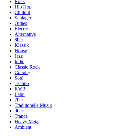
Rock
Hip Hop
Chillout
Schlager
Oldies
Electro
Alternative
80er
Klassik
House
Jazz
Indie
Classic Rock
Country
Soul
Techno
R'n'B
Latin
70er
Traditionelle Musik
90er
Trance
Heavy Metal
Ambient