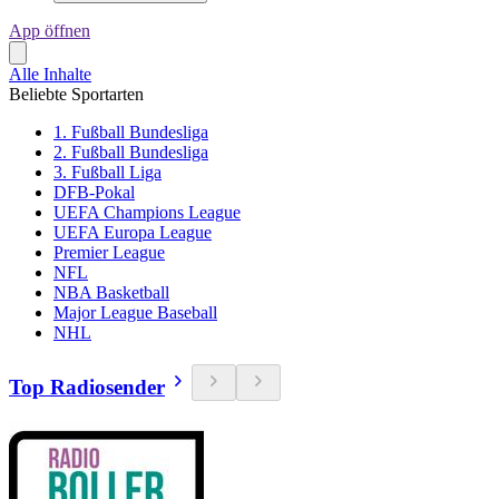
App öffnen
Alle Inhalte
Beliebte Sportarten
1. Fußball Bundesliga
2. Fußball Bundesliga
3. Fußball Liga
DFB-Pokal
UEFA Champions League
UEFA Europa League
Premier League
NFL
NBA Basketball
Major League Baseball
NHL
Top Radiosender