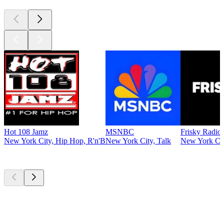
Hot 108 Jamz
MSNBC
Frisky Radio
New York City, Hip Hop, R'n'B
New York City, Talk
New York Cit
Top
Podcasts
Top
Podcasts
Top
Podcasts