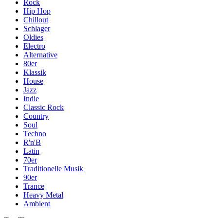
Rock
Hip Hop
Chillout
Schlager
Oldies
Electro
Alternative
80er
Klassik
House
Jazz
Indie
Classic Rock
Country
Soul
Techno
R'n'B
Latin
70er
Traditionelle Musik
90er
Trance
Heavy Metal
Ambient