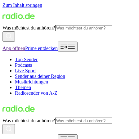
Zum Inhalt springen
Was möchtest du anhören?
App öffnen
Prime entdecken
Top Sender
Podcasts
Live Sport
Sender aus deiner Region
Musikrichtungen
Themen
Radiosender von A-Z
Was möchtest du anhören?