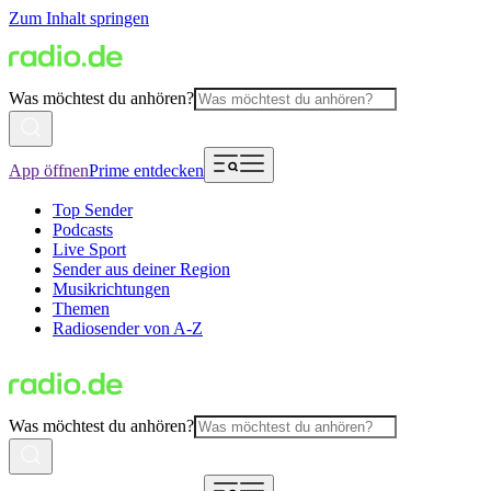
Zum Inhalt springen
Was möchtest du anhören?
App öffnen
Prime entdecken
Top Sender
Podcasts
Live Sport
Sender aus deiner Region
Musikrichtungen
Themen
Radiosender von A-Z
Was möchtest du anhören?