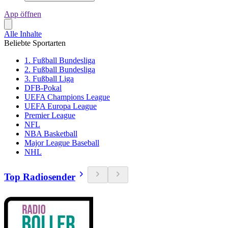
App öffnen
Alle Inhalte
Beliebte Sportarten
1. Fußball Bundesliga
2. Fußball Bundesliga
3. Fußball Liga
DFB-Pokal
UEFA Champions League
UEFA Europa League
Premier League
NFL
NBA Basketball
Major League Baseball
NHL
Top Radiosender