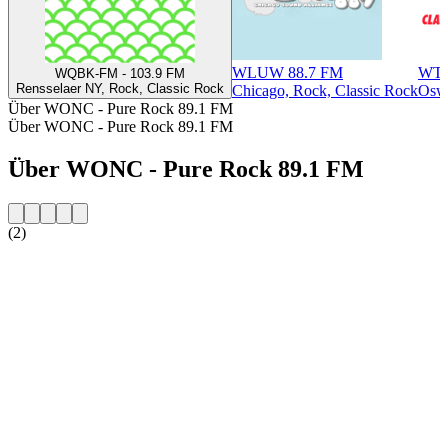
WLUW 88.7 FM
WTK
WQBK-FM - 103.9 FM
Rensselaer NY, Rock, Classic Rock
Chicago, Rock, Classic Rock
Oswe
Über WONC - Pure Rock 89.1 FM
Über WONC - Pure Rock 89.1 FM
Über WONC - Pure Rock 89.1 FM
(2)
Sender-Website