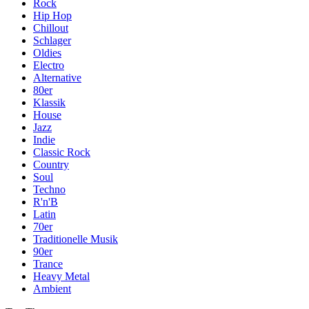
Rock
Hip Hop
Chillout
Schlager
Oldies
Electro
Alternative
80er
Klassik
House
Jazz
Indie
Classic Rock
Country
Soul
Techno
R'n'B
Latin
70er
Traditionelle Musik
90er
Trance
Heavy Metal
Ambient