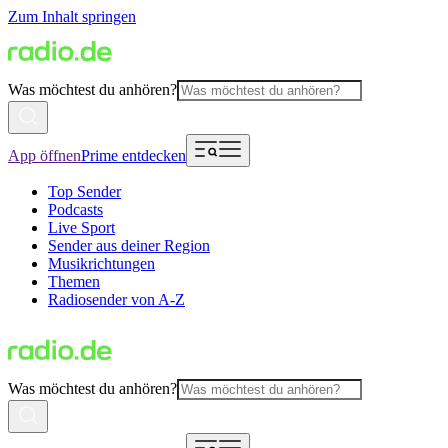
Zum Inhalt springen
Was möchtest du anhören?
App öffnen
Prime entdecken
Top Sender
Podcasts
Live Sport
Sender aus deiner Region
Musikrichtungen
Themen
Radiosender von A-Z
Was möchtest du anhören?