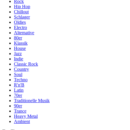
Rock
Hip Hop
Chillout
Schlager
Oldies
Electro
Alternative
80er
Klassik
House
Jazz
Indie
Classic Rock
Country
Soul
Techno
R'n'B
Latin
70er
Traditionelle Musik
90er
Trance
Heavy Metal
Ambient