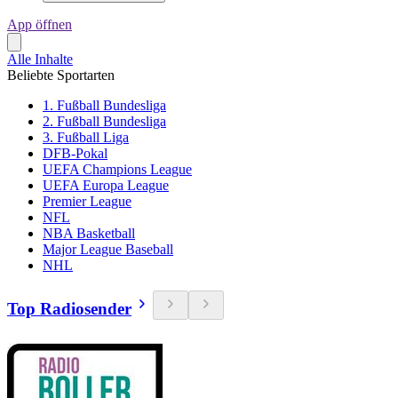
App öffnen
Alle Inhalte
Beliebte Sportarten
1. Fußball Bundesliga
2. Fußball Bundesliga
3. Fußball Liga
DFB-Pokal
UEFA Champions League
UEFA Europa League
Premier League
NFL
NBA Basketball
Major League Baseball
NHL
Top Radiosender