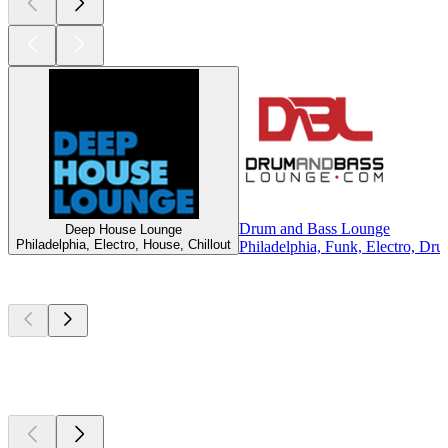
Drum and Bass Lounge
Deep House Lounge
Philadelphia, Electro, House, Chillout
Philadelphia, Funk, Electro, Dr
Top
Podcasts
Top
Podcasts
Top
Podcasts