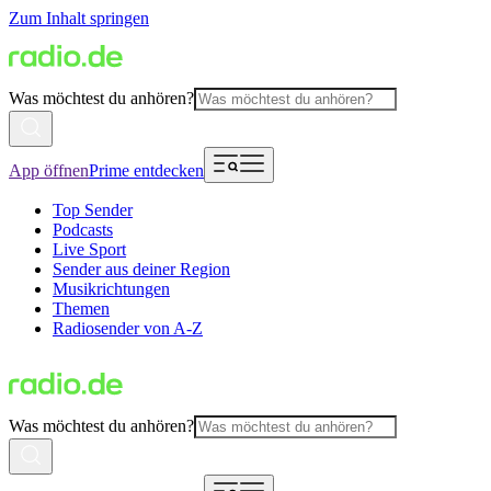
Zum Inhalt springen
Was möchtest du anhören?
App öffnen
Prime entdecken
Top Sender
Podcasts
Live Sport
Sender aus deiner Region
Musikrichtungen
Themen
Radiosender von A-Z
Was möchtest du anhören?