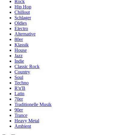
Rock
Hip Hop
Chillout
Schlager
Oldies
Electro
Alternative
80er
Klassik
House
Jazz
Indie
Classic Rock
Country
Soul
Techno
R'n'B
Latin
70er
Traditionelle Musik
90er
Trance
Heavy Metal
Ambient