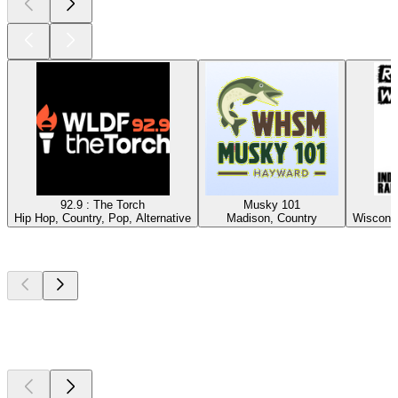
92.9 : The Torch
Musky 101
Hip Hop, Country, Pop, Alternative
Madison, Country
Wisconsi
Top
Podcasts
Top
Podcasts
Top
Podcasts