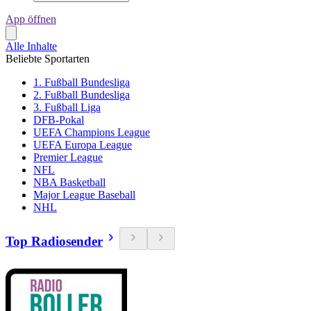
App öffnen
Alle Inhalte
Beliebte Sportarten
1. Fußball Bundesliga
2. Fußball Bundesliga
3. Fußball Liga
DFB-Pokal
UEFA Champions League
UEFA Europa League
Premier League
NFL
NBA Basketball
Major League Baseball
NHL
Top Radiosender