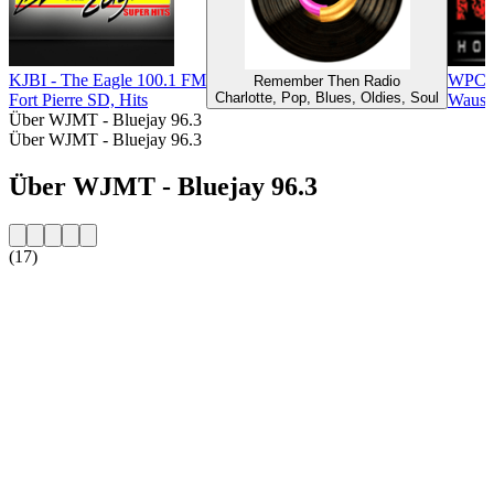
KJBI - The Eagle 100.1 FM
WPCA
Remember Then Radio
Charlotte, Pop, Blues, Oldies, Soul
Fort Pierre SD, Hits
Wausa
Über WJMT - Bluejay 96.3
Über WJMT - Bluejay 96.3
Über WJMT - Bluejay 96.3
(17)
Sender-Website