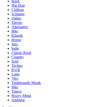
Rock
Hip Hop
Chillout
Schlager
Oldies
Electro
Alternative
80er
Klassik
House
Jazz
Indie
Classic Rock
Country
Soul
Techno
R'n'B
Latin
70er
Traditionelle Musik
90er
Trance
Heavy Metal
Ambient