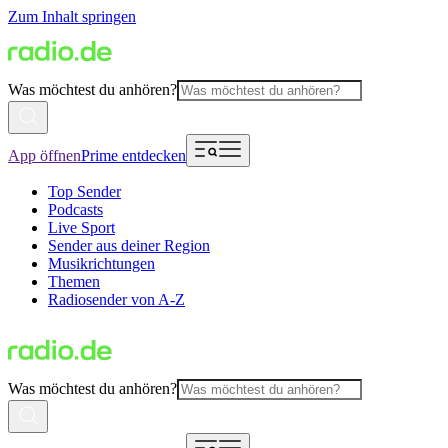
Zum Inhalt springen
Was möchtest du anhören?
App öffnen
Prime entdecken
Top Sender
Podcasts
Live Sport
Sender aus deiner Region
Musikrichtungen
Themen
Radiosender von A-Z
Was möchtest du anhören?