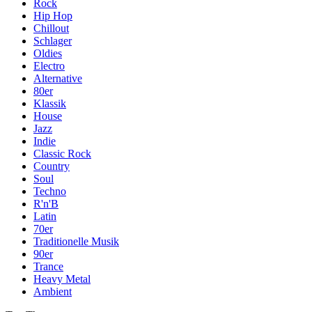
Rock
Hip Hop
Chillout
Schlager
Oldies
Electro
Alternative
80er
Klassik
House
Jazz
Indie
Classic Rock
Country
Soul
Techno
R'n'B
Latin
70er
Traditionelle Musik
90er
Trance
Heavy Metal
Ambient