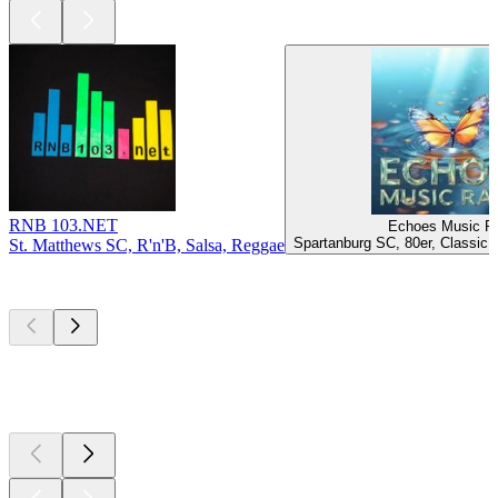
RNB 103.NET
Echoes Music R
Spartanburg SC, 80er, Classic 
St. Matthews SC, R'n'B, Salsa, Reggae
Top
Podcasts
Top
Podcasts
Top
Podcasts