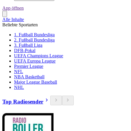
App öffnen
Alle Inhalte
Beliebte Sportarten
1. Fußball Bundesliga
2. Fußball Bundesliga
3. Fußball Liga
DFB-Pokal
UEFA Champions League
UEFA Europa League
Premier League
NFL
NBA Basketball
Major League Baseball
NHL
Top Radiosender