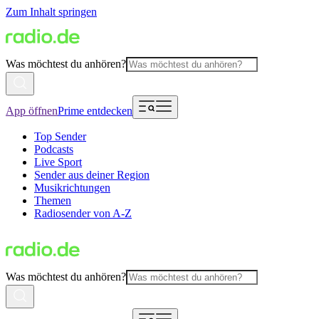
Zum Inhalt springen
Was möchtest du anhören?
App öffnen
Prime entdecken
Top Sender
Podcasts
Live Sport
Sender aus deiner Region
Musikrichtungen
Themen
Radiosender von A-Z
Was möchtest du anhören?