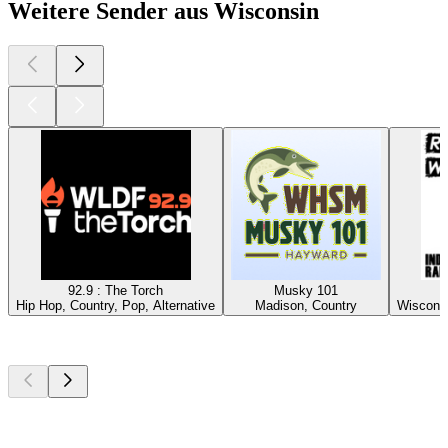
Weitere Sender aus Wisconsin
92.9 : The Torch
Musky 101
Hip Hop, Country, Pop, Alternative
Madison, Country
Wisconsi
Top
Podcasts
Top
Podcasts
Top
Podcasts