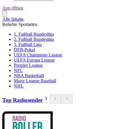
App öffnen
Alle Inhalte
Beliebte Sportarten
1. Fußball Bundesliga
2. Fußball Bundesliga
3. Fußball Liga
DFB-Pokal
UEFA Champions League
UEFA Europa League
Premier League
NFL
NBA Basketball
Major League Baseball
NHL
Top Radiosender