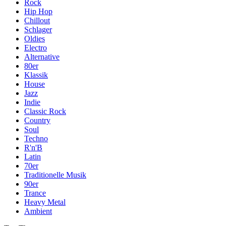
Rock
Hip Hop
Chillout
Schlager
Oldies
Electro
Alternative
80er
Klassik
House
Jazz
Indie
Classic Rock
Country
Soul
Techno
R'n'B
Latin
70er
Traditionelle Musik
90er
Trance
Heavy Metal
Ambient