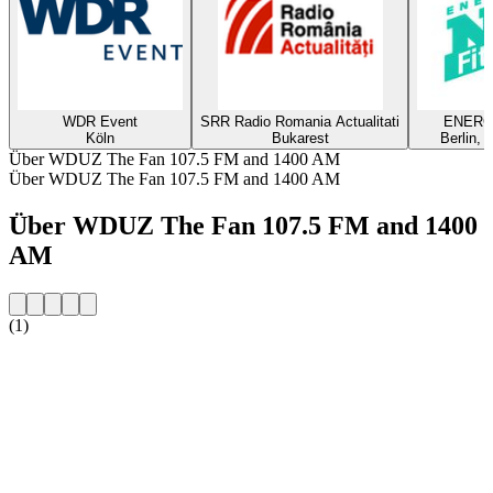
WDR Event
SRR Radio Romania Actualitati
ENERGY
Köln
Bukarest
Berlin, 
Über WDUZ The Fan 107.5 FM and 1400 AM
Über WDUZ The Fan 107.5 FM and 1400 AM
Über WDUZ The Fan 107.5 FM and 1400
AM
(1)
Sender-Website