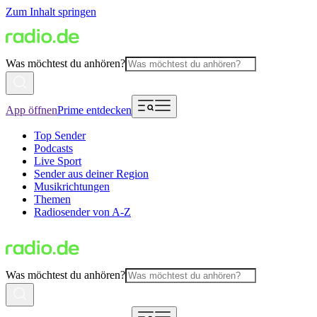
Zum Inhalt springen
Was möchtest du anhören?
App öffnen
Prime entdecken
Top Sender
Podcasts
Live Sport
Sender aus deiner Region
Musikrichtungen
Themen
Radiosender von A-Z
Was möchtest du anhören?