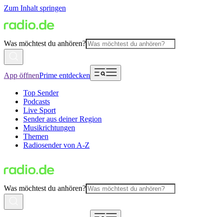
Zum Inhalt springen
Was möchtest du anhören?
App öffnen
Prime entdecken
Top Sender
Podcasts
Live Sport
Sender aus deiner Region
Musikrichtungen
Themen
Radiosender von A-Z
Was möchtest du anhören?