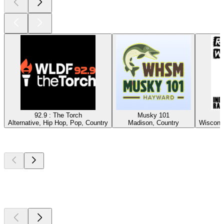
92.9 : The Torch
Musky 101
Alternative, Hip Hop, Pop, Country
Madison, Country
Wisconsi
Top
Podcasts
Top
Podcasts
Top
Podcasts