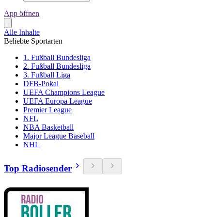
App öffnen
Alle Inhalte
Beliebte Sportarten
1. Fußball Bundesliga
2. Fußball Bundesliga
3. Fußball Liga
DFB-Pokal
UEFA Champions League
UEFA Europa League
Premier League
NFL
NBA Basketball
Major League Baseball
NHL
Top Radiosender