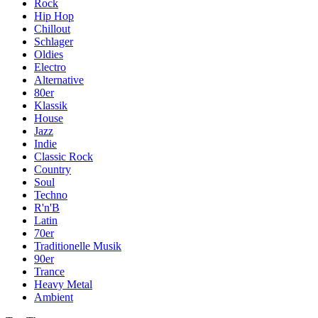
Rock
Hip Hop
Chillout
Schlager
Oldies
Electro
Alternative
80er
Klassik
House
Jazz
Indie
Classic Rock
Country
Soul
Techno
R'n'B
Latin
70er
Traditionelle Musik
90er
Trance
Heavy Metal
Ambient