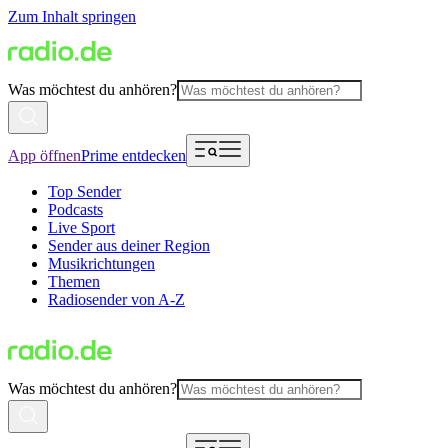
Zum Inhalt springen
Was möchtest du anhören?
App öffnen
Prime entdecken
Top Sender
Podcasts
Live Sport
Sender aus deiner Region
Musikrichtungen
Themen
Radiosender von A-Z
Was möchtest du anhören?