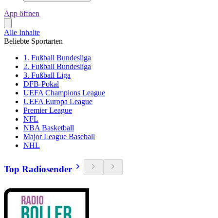
App öffnen
Alle Inhalte
Beliebte Sportarten
1. Fußball Bundesliga
2. Fußball Bundesliga
3. Fußball Liga
DFB-Pokal
UEFA Champions League
UEFA Europa League
Premier League
NFL
NBA Basketball
Major League Baseball
NHL
Top Radiosender