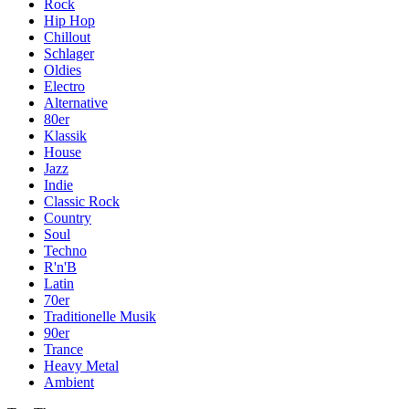
Rock
Hip Hop
Chillout
Schlager
Oldies
Electro
Alternative
80er
Klassik
House
Jazz
Indie
Classic Rock
Country
Soul
Techno
R'n'B
Latin
70er
Traditionelle Musik
90er
Trance
Heavy Metal
Ambient