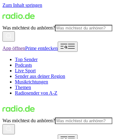
Zum Inhalt springen
Was möchtest du anhören?
App öffnen
Prime entdecken
Top Sender
Podcasts
Live Sport
Sender aus deiner Region
Musikrichtungen
Themen
Radiosender von A-Z
Was möchtest du anhören?