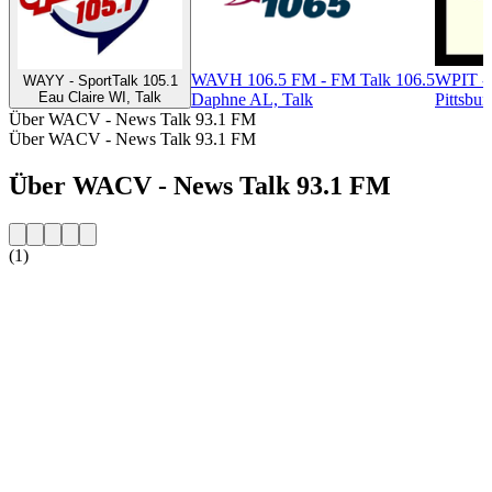
WAVH 106.5 FM - FM Talk 106.5
WPIT -
WAYY - SportTalk 105.1
Eau Claire WI, Talk
Daphne AL, Talk
Pittsbur
Über WACV - News Talk 93.1 FM
Über WACV - News Talk 93.1 FM
Über WACV - News Talk 93.1 FM
(1)
Sender-Website