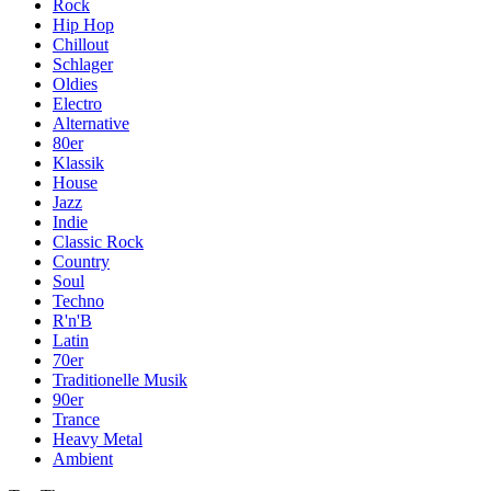
Rock
Hip Hop
Chillout
Schlager
Oldies
Electro
Alternative
80er
Klassik
House
Jazz
Indie
Classic Rock
Country
Soul
Techno
R'n'B
Latin
70er
Traditionelle Musik
90er
Trance
Heavy Metal
Ambient