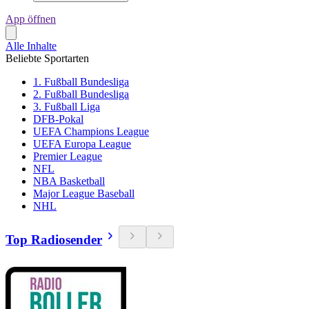
App öffnen
Alle Inhalte
Beliebte Sportarten
1. Fußball Bundesliga
2. Fußball Bundesliga
3. Fußball Liga
DFB-Pokal
UEFA Champions League
UEFA Europa League
Premier League
NFL
NBA Basketball
Major League Baseball
NHL
Top Radiosender