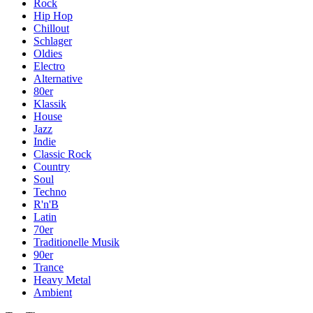
Rock
Hip Hop
Chillout
Schlager
Oldies
Electro
Alternative
80er
Klassik
House
Jazz
Indie
Classic Rock
Country
Soul
Techno
R'n'B
Latin
70er
Traditionelle Musik
90er
Trance
Heavy Metal
Ambient