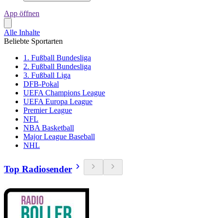
App öffnen
Alle Inhalte
Beliebte Sportarten
1. Fußball Bundesliga
2. Fußball Bundesliga
3. Fußball Liga
DFB-Pokal
UEFA Champions League
UEFA Europa League
Premier League
NFL
NBA Basketball
Major League Baseball
NHL
Top Radiosender