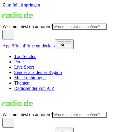
Zum Inhalt springen
Was möchtest du anhören?
App öffnen
Prime entdecken
Top Sender
Podcasts
Live Sport
Sender aus deiner Region
Musikrichtungen
Themen
Radiosender von A-Z
Was möchtest du anhören?