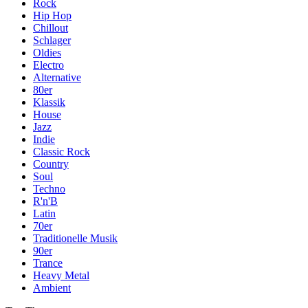
Rock
Hip Hop
Chillout
Schlager
Oldies
Electro
Alternative
80er
Klassik
House
Jazz
Indie
Classic Rock
Country
Soul
Techno
R'n'B
Latin
70er
Traditionelle Musik
90er
Trance
Heavy Metal
Ambient