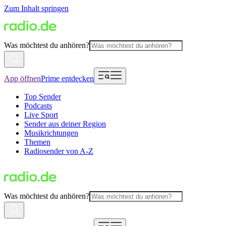
Zum Inhalt springen
Was möchtest du anhören?
App öffnen
Prime entdecken
Top Sender
Podcasts
Live Sport
Sender aus deiner Region
Musikrichtungen
Themen
Radiosender von A-Z
Was möchtest du anhören?