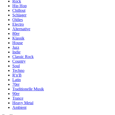
Rock
Hip Hop
Chillout
Schlager
Oldies
Electro
Alternative
80er
Klassik
House
Jazz
Indie
Classic Rock
Country
Soul
Techno
R'n'B
Latin
70er
Traditionelle Musik
90er
Trance
Heavy Metal
Ambient