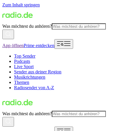
Zum Inhalt springen
Was möchtest du anhören?
App öffnen
Prime entdecken
Top Sender
Podcasts
Live Sport
Sender aus deiner Region
Musikrichtungen
Themen
Radiosender von A-Z
Was möchtest du anhören?