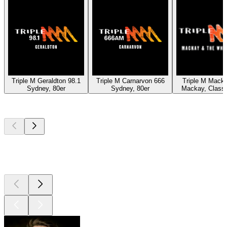
Triple M Geraldton 98.1
Triple M Carnarvon 666
Triple M Mack
Sydney, 80er
Sydney, 80er
Mackay, Class
Top
Podcasts
Top
Podcasts
Top
Podcasts