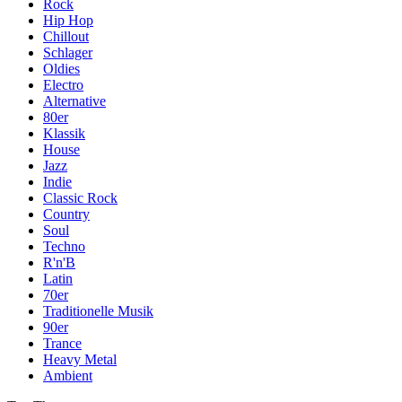
Rock
Hip Hop
Chillout
Schlager
Oldies
Electro
Alternative
80er
Klassik
House
Jazz
Indie
Classic Rock
Country
Soul
Techno
R'n'B
Latin
70er
Traditionelle Musik
90er
Trance
Heavy Metal
Ambient