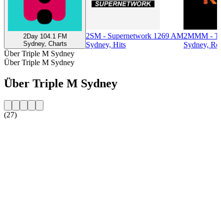
2SM - Supernetwork 1269 AM
2MMM - Tr
2Day 104.1 FM
Sydney, Charts
Sydney, Hits
Sydney, Ro
Über Triple M Sydney
Über Triple M Sydney
Über Triple M Sydney
(27)
Sender-Website