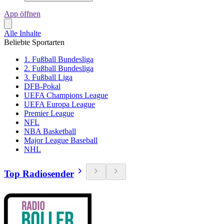
App öffnen
Alle Inhalte
Beliebte Sportarten
1. Fußball Bundesliga
2. Fußball Bundesliga
3. Fußball Liga
DFB-Pokal
UEFA Champions League
UEFA Europa League
Premier League
NFL
NBA Basketball
Major League Baseball
NHL
Top Radiosender