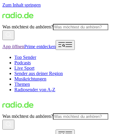
Zum Inhalt springen
Was möchtest du anhören?
App öffnen
Prime entdecken
Top Sender
Podcasts
Live Sport
Sender aus deiner Region
Musikrichtungen
Themen
Radiosender von A-Z
Was möchtest du anhören?