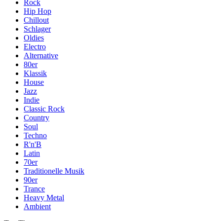
Rock
Hip Hop
Chillout
Schlager
Oldies
Electro
Alternative
80er
Klassik
House
Jazz
Indie
Classic Rock
Country
Soul
Techno
R'n'B
Latin
70er
Traditionelle Musik
90er
Trance
Heavy Metal
Ambient