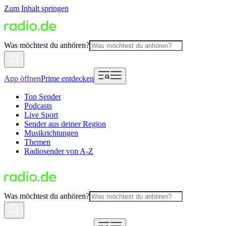
Zum Inhalt springen
Was möchtest du anhören?
App öffnen
Prime entdecken
Top Sender
Podcasts
Live Sport
Sender aus deiner Region
Musikrichtungen
Themen
Radiosender von A-Z
Was möchtest du anhören?