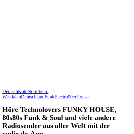
Deutsch
Köln
Nordrhein-
Westfalen
Deutschland
Funk
Electro
90er
House
Höre Technolovers FUNKY HOUSE,
80s80s Funk & Soul und viele andere
Radiosender aus aller Welt mit der
radio.de-App