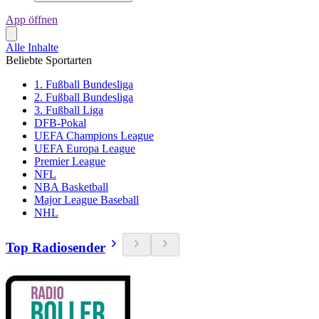
App öffnen
Alle Inhalte
Beliebte Sportarten
1. Fußball Bundesliga
2. Fußball Bundesliga
3. Fußball Liga
DFB-Pokal
UEFA Champions League
UEFA Europa League
Premier League
NFL
NBA Basketball
Major League Baseball
NHL
Top Radiosender