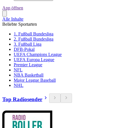
App öffnen
Alle Inhalte
Beliebte Sportarten
1. Fußball Bundesliga
2. Fußball Bundesliga
3. Fußball Liga
DFB-Pokal
UEFA Champions League
UEFA Europa League
Premier League
NFL
NBA Basketball
Major League Baseball
NHL
Top Radiosender