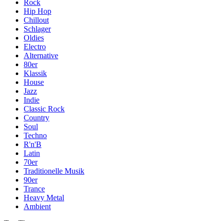
Rock
Hip Hop
Chillout
Schlager
Oldies
Electro
Alternative
80er
Klassik
House
Jazz
Indie
Classic Rock
Country
Soul
Techno
R'n'B
Latin
70er
Traditionelle Musik
90er
Trance
Heavy Metal
Ambient