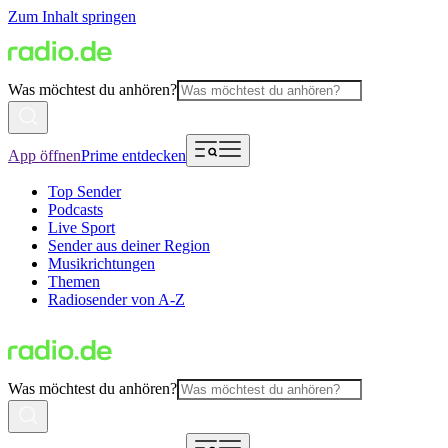
Zum Inhalt springen
Was möchtest du anhören?
App öffnen
Prime entdecken
Top Sender
Podcasts
Live Sport
Sender aus deiner Region
Musikrichtungen
Themen
Radiosender von A-Z
Was möchtest du anhören?