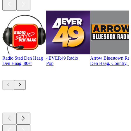
Radio Stad Den Haag
4EVER49 Radio
Arrow Bluestown Ra
Den Haag, 80er
Pop
Den Haag, Country, B
Top
Podcasts
Top
Podcasts
Top
Podcasts