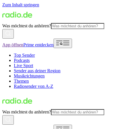
Zum Inhalt springen
Was möchtest du anhören?
App öffnen
Prime entdecken
Top Sender
Podcasts
Live Sport
Sender aus deiner Region
Musikrichtungen
Themen
Radiosender von A-Z
Was möchtest du anhören?