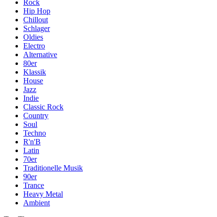
Rock
Hip Hop
Chillout
Schlager
Oldies
Electro
Alternative
80er
Klassik
House
Jazz
Indie
Classic Rock
Country
Soul
Techno
R'n'B
Latin
70er
Traditionelle Musik
90er
Trance
Heavy Metal
Ambient