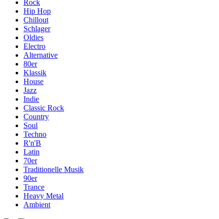
Rock
Hip Hop
Chillout
Schlager
Oldies
Electro
Alternative
80er
Klassik
House
Jazz
Indie
Classic Rock
Country
Soul
Techno
R'n'B
Latin
70er
Traditionelle Musik
90er
Trance
Heavy Metal
Ambient