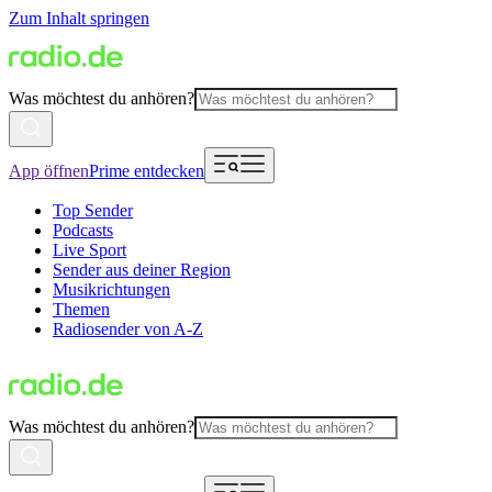
Zum Inhalt springen
Was möchtest du anhören?
App öffnen
Prime entdecken
Top Sender
Podcasts
Live Sport
Sender aus deiner Region
Musikrichtungen
Themen
Radiosender von A-Z
Was möchtest du anhören?