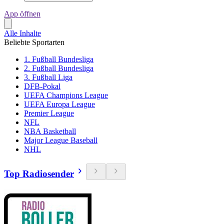
App öffnen
Alle Inhalte
Beliebte Sportarten
1. Fußball Bundesliga
2. Fußball Bundesliga
3. Fußball Liga
DFB-Pokal
UEFA Champions League
UEFA Europa League
Premier League
NFL
NBA Basketball
Major League Baseball
NHL
Top Radiosender