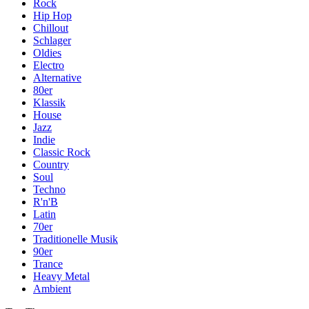
Rock
Hip Hop
Chillout
Schlager
Oldies
Electro
Alternative
80er
Klassik
House
Jazz
Indie
Classic Rock
Country
Soul
Techno
R'n'B
Latin
70er
Traditionelle Musik
90er
Trance
Heavy Metal
Ambient