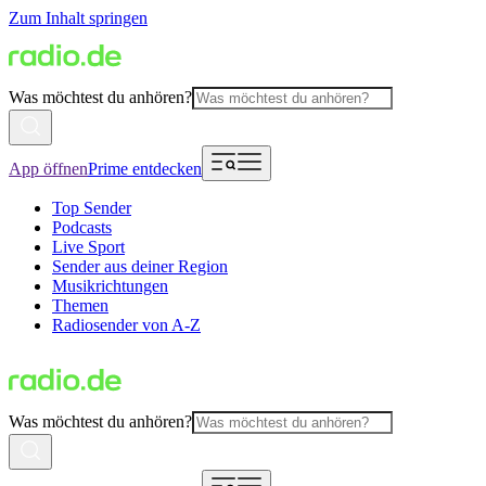
Zum Inhalt springen
Was möchtest du anhören?
App öffnen
Prime entdecken
Top Sender
Podcasts
Live Sport
Sender aus deiner Region
Musikrichtungen
Themen
Radiosender von A-Z
Was möchtest du anhören?