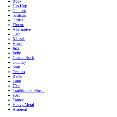
Rock
Hip Hop
Chillout
Schlager
Oldies
Electro
Alternative
80er
Klassik
House
Jazz
Indie
Classic Rock
Country
Soul
Techno
R'n'B
Latin
70er
Traditionelle Musik
90er
Trance
Heavy Metal
Ambient