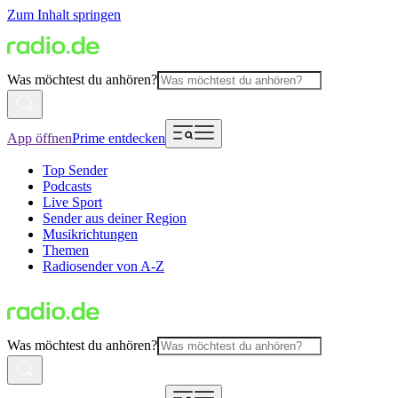
Zum Inhalt springen
Was möchtest du anhören?
App öffnen
Prime entdecken
Top Sender
Podcasts
Live Sport
Sender aus deiner Region
Musikrichtungen
Themen
Radiosender von A-Z
Was möchtest du anhören?