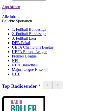
App öffnen
Alle Inhalte
Beliebte Sportarten
1. Fußball Bundesliga
2. Fußball Bundesliga
3. Fußball Liga
DFB-Pokal
UEFA Champions League
UEFA Europa League
Premier League
NFL
NBA Basketball
Major League Baseball
NHL
Top Radiosender