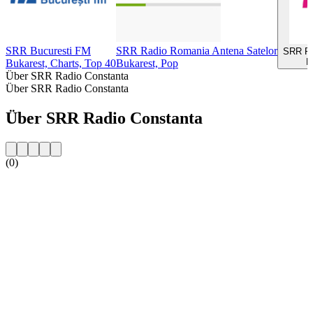
SRR Bucuresti FM
SRR Radio Romania Antena Satelor
SRR Ra
B
Bukarest, Charts, Top 40
Bukarest, Pop
Über SRR Radio Constanta
Über SRR Radio Constanta
Über SRR Radio Constanta
(0)
Sender-Website