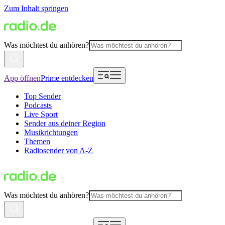
Zum Inhalt springen
Was möchtest du anhören?
App öffnen
Prime entdecken
Top Sender
Podcasts
Live Sport
Sender aus deiner Region
Musikrichtungen
Themen
Radiosender von A-Z
Was möchtest du anhören?