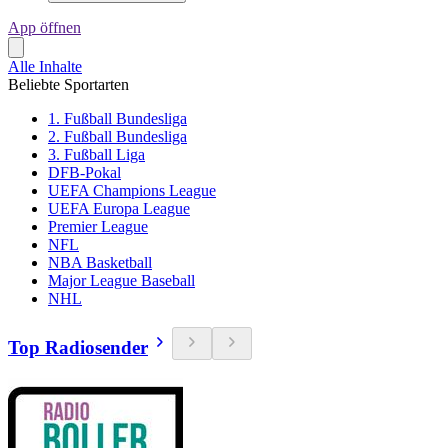
App öffnen
Alle Inhalte
Beliebte Sportarten
1. Fußball Bundesliga
2. Fußball Bundesliga
3. Fußball Liga
DFB-Pokal
UEFA Champions League
UEFA Europa League
Premier League
NFL
NBA Basketball
Major League Baseball
NHL
Top Radiosender