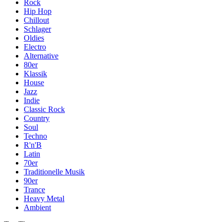
Rock
Hip Hop
Chillout
Schlager
Oldies
Electro
Alternative
80er
Klassik
House
Jazz
Indie
Classic Rock
Country
Soul
Techno
R'n'B
Latin
70er
Traditionelle Musik
90er
Trance
Heavy Metal
Ambient