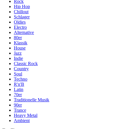
Rock
Hip Hop
Chillout
Schlager
Oldies
Electro
Alternative
80er
Klassik
House
Jazz
Indie
Classic Rock
Country
Soul
Techno
R'n'B
Latin
70er
Traditionelle Musik
90er
Trance
Heavy Metal
Ambient