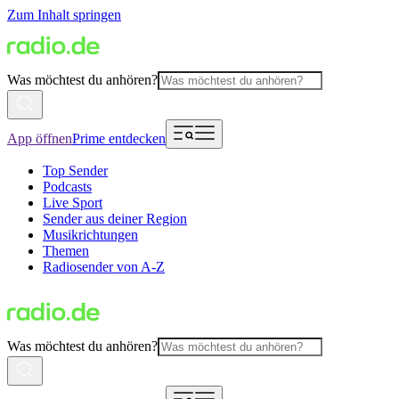
Zum Inhalt springen
Was möchtest du anhören?
App öffnen
Prime entdecken
Top Sender
Podcasts
Live Sport
Sender aus deiner Region
Musikrichtungen
Themen
Radiosender von A-Z
Was möchtest du anhören?