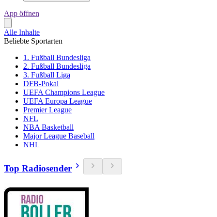
App öffnen
Alle Inhalte
Beliebte Sportarten
1. Fußball Bundesliga
2. Fußball Bundesliga
3. Fußball Liga
DFB-Pokal
UEFA Champions League
UEFA Europa League
Premier League
NFL
NBA Basketball
Major League Baseball
NHL
Top Radiosender