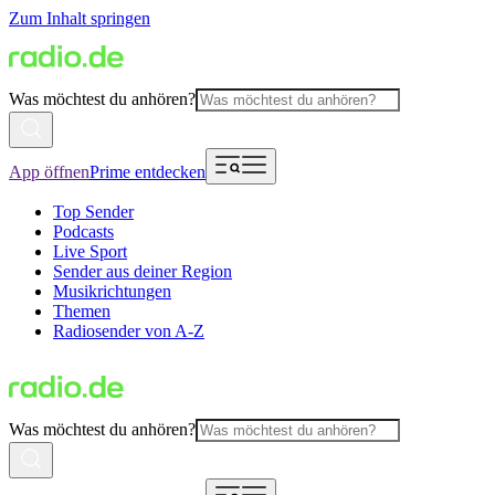
Zum Inhalt springen
Was möchtest du anhören?
App öffnen
Prime entdecken
Top Sender
Podcasts
Live Sport
Sender aus deiner Region
Musikrichtungen
Themen
Radiosender von A-Z
Was möchtest du anhören?