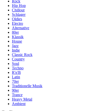
Rock
Hip Hop
Chillout
Schlager
Oldies
Electro
Alternative
80er
Klassik
House
Jazz
Indie
Classic Rock
Country
Soul
Techno
R'n'B
Latin
70er
Traditionelle Musik
90er
Trance
Heavy Metal
Ambient