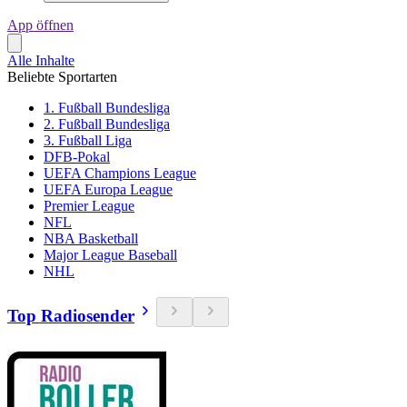
App öffnen
Alle Inhalte
Beliebte Sportarten
1. Fußball Bundesliga
2. Fußball Bundesliga
3. Fußball Liga
DFB-Pokal
UEFA Champions League
UEFA Europa League
Premier League
NFL
NBA Basketball
Major League Baseball
NHL
Top Radiosender