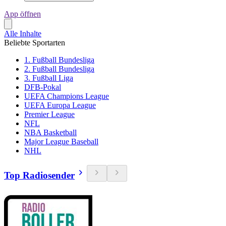
App öffnen
Alle Inhalte
Beliebte Sportarten
1. Fußball Bundesliga
2. Fußball Bundesliga
3. Fußball Liga
DFB-Pokal
UEFA Champions League
UEFA Europa League
Premier League
NFL
NBA Basketball
Major League Baseball
NHL
Top Radiosender