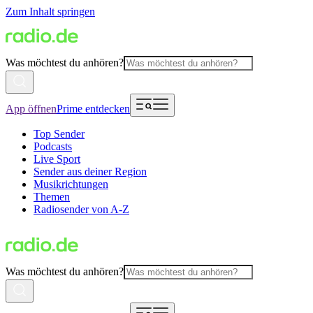
Zum Inhalt springen
Was möchtest du anhören?
App öffnen
Prime entdecken
Top Sender
Podcasts
Live Sport
Sender aus deiner Region
Musikrichtungen
Themen
Radiosender von A-Z
Was möchtest du anhören?