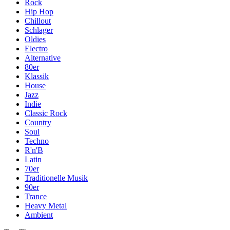
Rock
Hip Hop
Chillout
Schlager
Oldies
Electro
Alternative
80er
Klassik
House
Jazz
Indie
Classic Rock
Country
Soul
Techno
R'n'B
Latin
70er
Traditionelle Musik
90er
Trance
Heavy Metal
Ambient