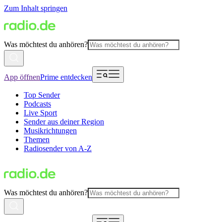
Zum Inhalt springen
Was möchtest du anhören?
App öffnen
Prime entdecken
Top Sender
Podcasts
Live Sport
Sender aus deiner Region
Musikrichtungen
Themen
Radiosender von A-Z
Was möchtest du anhören?