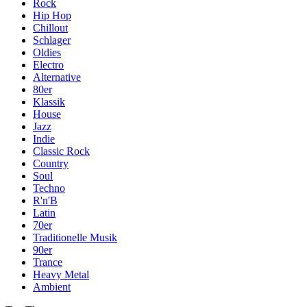
Rock
Hip Hop
Chillout
Schlager
Oldies
Electro
Alternative
80er
Klassik
House
Jazz
Indie
Classic Rock
Country
Soul
Techno
R'n'B
Latin
70er
Traditionelle Musik
90er
Trance
Heavy Metal
Ambient