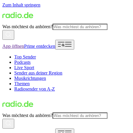
Zum Inhalt springen
Was möchtest du anhören?
App öffnen
Prime entdecken
Top Sender
Podcasts
Live Sport
Sender aus deiner Region
Musikrichtungen
Themen
Radiosender von A-Z
Was möchtest du anhören?