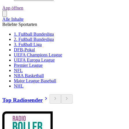
App öffnen
Alle Inhalte
Beliebte Sportarten
1. Fußball Bundesliga
2. Fußball Bundesliga
3. Fußball Liga
DFB-Pokal
UEFA Champions League
UEFA Europa League
Premier League
NFL
NBA Basketball
Major League Baseball
NHL
Top Radiosender