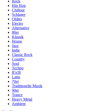
Rock
Hip Hop
Chillout
Schlager
Oldies
Electro
Alternative
80er
Klassik
House
Jazz
Indie
Classic Rock
Country
Soul
Techno
R'n'B
Latin
70er
Traditionelle Musik
90er
Trance
Heavy Metal
Ambient