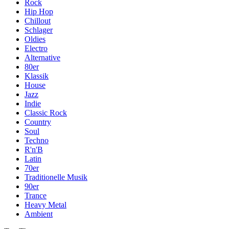
Rock
Hip Hop
Chillout
Schlager
Oldies
Electro
Alternative
80er
Klassik
House
Jazz
Indie
Classic Rock
Country
Soul
Techno
R'n'B
Latin
70er
Traditionelle Musik
90er
Trance
Heavy Metal
Ambient