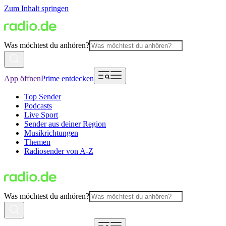
Zum Inhalt springen
Was möchtest du anhören?
App öffnen
Prime entdecken
Top Sender
Podcasts
Live Sport
Sender aus deiner Region
Musikrichtungen
Themen
Radiosender von A-Z
Was möchtest du anhören?