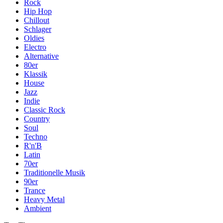
Rock
Hip Hop
Chillout
Schlager
Oldies
Electro
Alternative
80er
Klassik
House
Jazz
Indie
Classic Rock
Country
Soul
Techno
R'n'B
Latin
70er
Traditionelle Musik
90er
Trance
Heavy Metal
Ambient