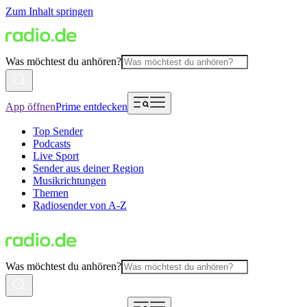
Zum Inhalt springen
Was möchtest du anhören?
App öffnen
Prime entdecken
Top Sender
Podcasts
Live Sport
Sender aus deiner Region
Musikrichtungen
Themen
Radiosender von A-Z
Was möchtest du anhören?