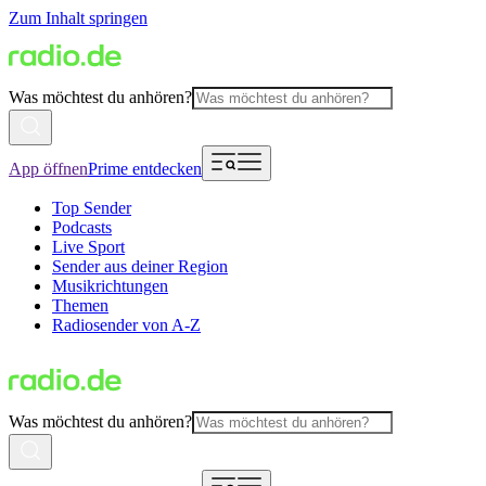
Zum Inhalt springen
Was möchtest du anhören?
App öffnen
Prime entdecken
Top Sender
Podcasts
Live Sport
Sender aus deiner Region
Musikrichtungen
Themen
Radiosender von A-Z
Was möchtest du anhören?