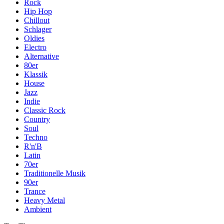
Rock
Hip Hop
Chillout
Schlager
Oldies
Electro
Alternative
80er
Klassik
House
Jazz
Indie
Classic Rock
Country
Soul
Techno
R'n'B
Latin
70er
Traditionelle Musik
90er
Trance
Heavy Metal
Ambient