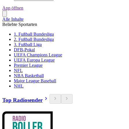
App öffnen
Alle Inhalte
Beliebte Sportarten
1. Fußball Bundesliga
2. Fußball Bundesliga
3. Fußball Liga
DFB-Pokal
UEFA Champions League
UEFA Europa League
Premier League
NFL
NBA Basketball
Major League Baseball
NHL
Top Radiosender