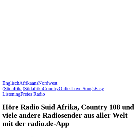
Englisch
Afrikaans
Nordwest
(Südafrika)
Südafrika
Country
Oldies
Love Songs
Easy
Listening
Freies Radio
Höre Radio Suid Afrika, Country 108 und
viele andere Radiosender aus aller Welt
mit der radio.de-App