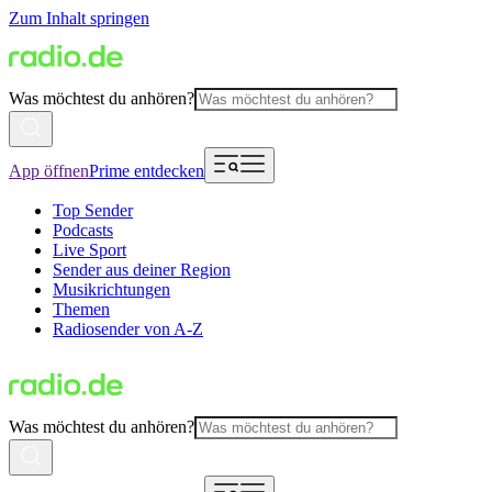
Zum Inhalt springen
Was möchtest du anhören?
App öffnen
Prime entdecken
Top Sender
Podcasts
Live Sport
Sender aus deiner Region
Musikrichtungen
Themen
Radiosender von A-Z
Was möchtest du anhören?