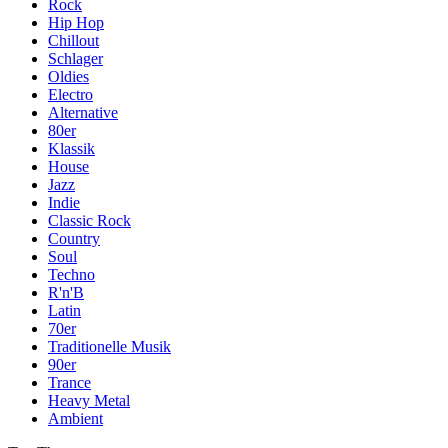
Rock
Hip Hop
Chillout
Schlager
Oldies
Electro
Alternative
80er
Klassik
House
Jazz
Indie
Classic Rock
Country
Soul
Techno
R'n'B
Latin
70er
Traditionelle Musik
90er
Trance
Heavy Metal
Ambient