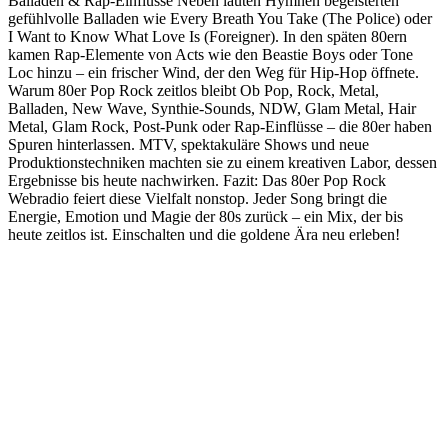
Balladen & Rap-Einflüsse Neben lauten Hymnen begeisterten
gefühlvolle Balladen wie Every Breath You Take (The Police) oder
I Want to Know What Love Is (Foreigner). In den späten 80ern
kamen Rap-Elemente von Acts wie den Beastie Boys oder Tone
Loc hinzu – ein frischer Wind, der den Weg für Hip-Hop öffnete.
Warum 80er Pop Rock zeitlos bleibt Ob Pop, Rock, Metal,
Balladen, New Wave, Synthie-Sounds, NDW, Glam Metal, Hair
Metal, Glam Rock, Post-Punk oder Rap-Einflüsse – die 80er haben
Spuren hinterlassen. MTV, spektakuläre Shows und neue
Produktionstechniken machten sie zu einem kreativen Labor, dessen
Ergebnisse bis heute nachwirken. Fazit: Das 80er Pop Rock
Webradio feiert diese Vielfalt nonstop. Jeder Song bringt die
Energie, Emotion und Magie der 80s zurück – ein Mix, der bis
heute zeitlos ist. Einschalten und die goldene Ära neu erleben!
Sender-Website