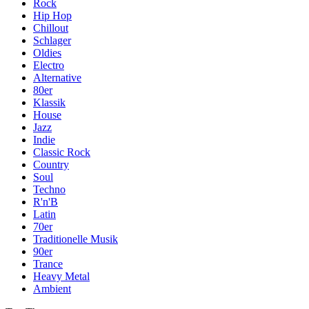
Rock
Hip Hop
Chillout
Schlager
Oldies
Electro
Alternative
80er
Klassik
House
Jazz
Indie
Classic Rock
Country
Soul
Techno
R'n'B
Latin
70er
Traditionelle Musik
90er
Trance
Heavy Metal
Ambient