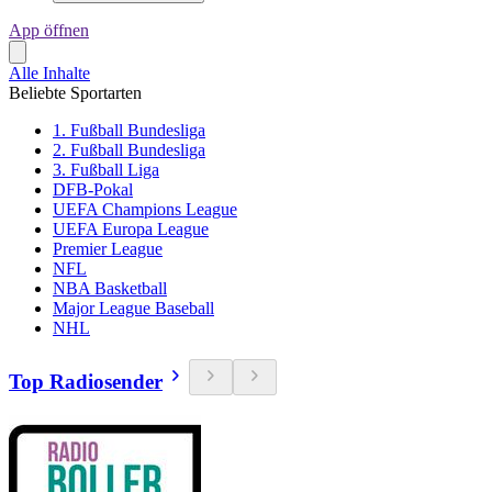
App öffnen
Alle Inhalte
Beliebte Sportarten
1. Fußball Bundesliga
2. Fußball Bundesliga
3. Fußball Liga
DFB-Pokal
UEFA Champions League
UEFA Europa League
Premier League
NFL
NBA Basketball
Major League Baseball
NHL
Top Radiosender