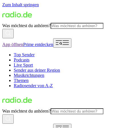
Zum Inhalt springen
Was möchtest du anhören?
App öffnen
Prime entdecken
Top Sender
Podcasts
Live Sport
Sender aus deiner Region
Musikrichtungen
Themen
Radiosender von A-Z
Was möchtest du anhören?