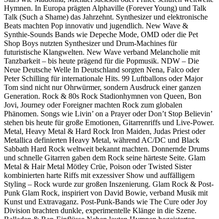
Hymnen. In Europa prägten Alphaville (Forever Young) und Talk
Talk (Such a Shame) das Jahrzehnt. Synthesizer und elektronische
Beats machten Pop innovativ und jugendlich. New Wave &
Synthie-Sounds Bands wie Depeche Mode, OMD oder die Pet
Shop Boys nutzten Synthesizer und Drum-Machines für
futuristische Klangwelten. New Wave verband Melancholie mit
Tanzbarkeit – bis heute prägend für die Popmusik. NDW – Die
Neue Deutsche Welle In Deutschland sorgten Nena, Falco oder
Peter Schilling für internationale Hits. 99 Luftballons oder Major
Tom sind nicht nur Ohrwürmer, sondern Ausdruck einer ganzen
Generation. Rock & 80s Rock Stadionhymnen von Queen, Bon
Jovi, Journey oder Foreigner machten Rock zum globalen
Phänomen. Songs wie Livin’ on a Prayer oder Don’t Stop Believin’
stehen bis heute für große Emotionen, Gitarrenriffs und Live-Power.
Metal, Heavy Metal & Hard Rock Iron Maiden, Judas Priest oder
Metallica definierten Heavy Metal, während AC/DC und Black
Sabbath Hard Rock weltweit bekannt machten. Donnernde Drums
und schnelle Gitarren gaben dem Rock seine härteste Seite. Glam
Metal & Hair Metal Mötley Crüe, Poison oder Twisted Sister
kombinierten harte Riffs mit exzessiver Show und auffälligem
Styling – Rock wurde zur großen Inszenierung. Glam Rock & Post-
Punk Glam Rock, inspiriert von David Bowie, verband Musik mit
Kunst und Extravaganz. Post-Punk-Bands wie The Cure oder Joy
Division brachten dunkle, experimentelle Klänge in die Szene.