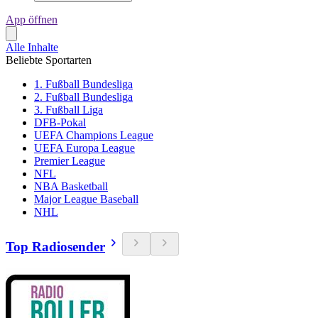
App öffnen
Alle Inhalte
Beliebte Sportarten
1. Fußball Bundesliga
2. Fußball Bundesliga
3. Fußball Liga
DFB-Pokal
UEFA Champions League
UEFA Europa League
Premier League
NFL
NBA Basketball
Major League Baseball
NHL
Top Radiosender