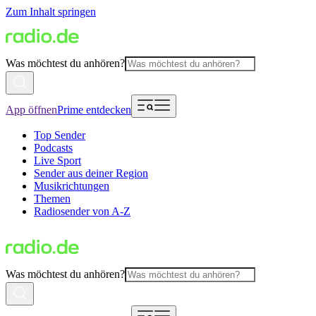
Zum Inhalt springen
Was möchtest du anhören?
App öffnen
Prime entdecken
Top Sender
Podcasts
Live Sport
Sender aus deiner Region
Musikrichtungen
Themen
Radiosender von A-Z
Was möchtest du anhören?