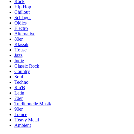
Rock
Hip Hop
Chillout
Schlager
Oldies
Electro
Alternative
80er
Klassik
House
Jazz
Indie
Classic Rock
Country
Soul
Techno
R'n'B
Latin
70er
Traditionelle Musik
90er
Trance
Heavy Metal
Ambient