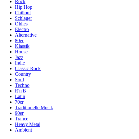
Rock
Hip Hop
Chillout
Schlager
Oldies
Electro
Alternative
80er
Klassik
House
Jazz
Indie
Classic Rock
Country
Soul
Techno
R'n'B
Latin
70er
Traditionelle Musik
90er
Trance
Heavy Metal
Ambient