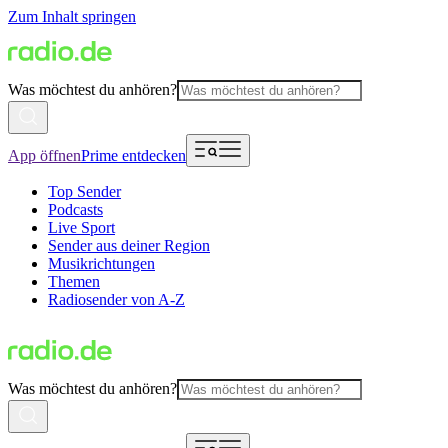
Zum Inhalt springen
Was möchtest du anhören?
App öffnen
Prime entdecken
Top Sender
Podcasts
Live Sport
Sender aus deiner Region
Musikrichtungen
Themen
Radiosender von A-Z
Was möchtest du anhören?