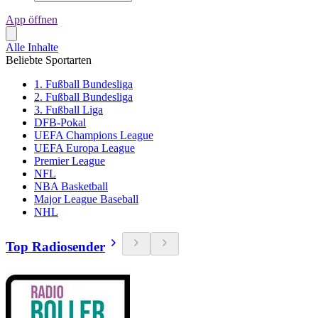
App öffnen
Alle Inhalte
Beliebte Sportarten
1. Fußball Bundesliga
2. Fußball Bundesliga
3. Fußball Liga
DFB-Pokal
UEFA Champions League
UEFA Europa League
Premier League
NFL
NBA Basketball
Major League Baseball
NHL
Top Radiosender