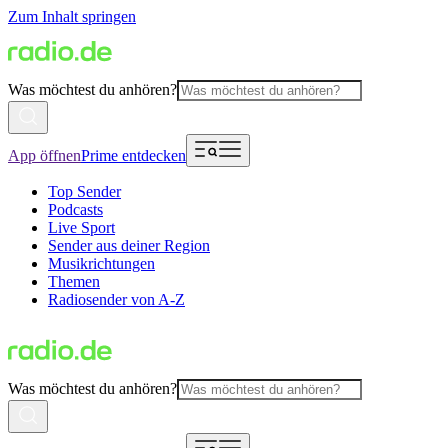
Zum Inhalt springen
Was möchtest du anhören?
App öffnen
Prime entdecken
Top Sender
Podcasts
Live Sport
Sender aus deiner Region
Musikrichtungen
Themen
Radiosender von A-Z
Was möchtest du anhören?