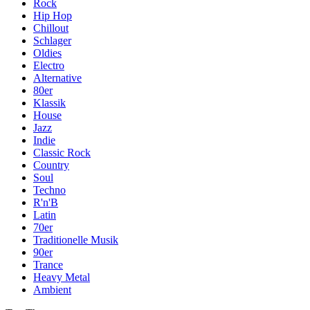
Rock
Hip Hop
Chillout
Schlager
Oldies
Electro
Alternative
80er
Klassik
House
Jazz
Indie
Classic Rock
Country
Soul
Techno
R'n'B
Latin
70er
Traditionelle Musik
90er
Trance
Heavy Metal
Ambient