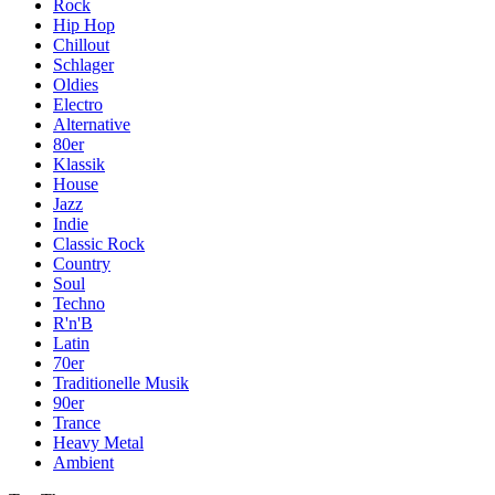
Rock
Hip Hop
Chillout
Schlager
Oldies
Electro
Alternative
80er
Klassik
House
Jazz
Indie
Classic Rock
Country
Soul
Techno
R'n'B
Latin
70er
Traditionelle Musik
90er
Trance
Heavy Metal
Ambient