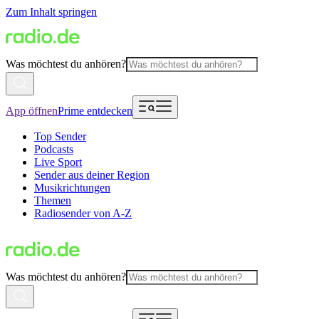
Zum Inhalt springen
Was möchtest du anhören?
App öffnen
Prime entdecken
Top Sender
Podcasts
Live Sport
Sender aus deiner Region
Musikrichtungen
Themen
Radiosender von A-Z
Was möchtest du anhören?