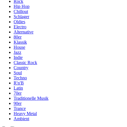
Rock
Hip Hop
Chillout
Schlager
Oldies
Electro
Alternative
80er
Klassik
House
Jazz
Indie
Classic Rock
Country
Soul
Techno
R'n'B
Latin
70er
Traditionelle Musik
90er
Trance
Heavy Metal
Ambient