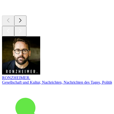
Top
Podcasts
RONZHEIMER.
Gesellschaft und Kultur, Nachrichten, Nachrichten des Tages, Politik