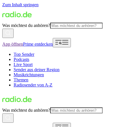
Zum Inhalt springen
Was möchtest du anhören?
App öffnen
Prime entdecken
Top Sender
Podcasts
Live Sport
Sender aus deiner Region
Musikrichtungen
Themen
Radiosender von A-Z
Was möchtest du anhören?