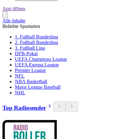
App öffnen
Alle Inhalte
Beliebte Sportarten
1. Fußball Bundesliga
2. Fußball Bundesliga
3. Fußball Liga
DFB-Pokal
UEFA Champions League
UEFA Europa League
Premier League
NFL
NBA Basketball
Major League Baseball
NHL
Top Radiosender