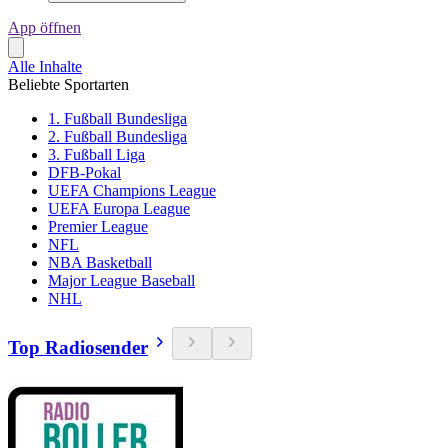
App öffnen
Alle Inhalte
Beliebte Sportarten
1. Fußball Bundesliga
2. Fußball Bundesliga
3. Fußball Liga
DFB-Pokal
UEFA Champions League
UEFA Europa League
Premier League
NFL
NBA Basketball
Major League Baseball
NHL
Top Radiosender