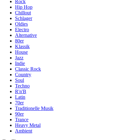
Rock
Hip Hop
Chillout
Schlager
Oldies
Electro
Alternative
80er
Klassik
House
Jazz
Indie
Classic Rock
Country
Soul
Techno
R'n'B
Latin
70er
Traditionelle Musik
90er
Trance
Heavy Metal
Ambient