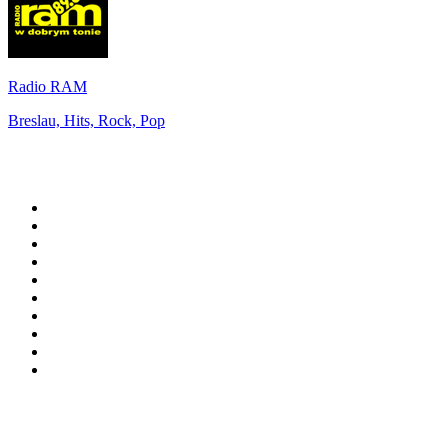
Radio RAM
Breslau, Hits, Rock, Pop
Top 100 auf
radio.de
1
.
Radio Bollerwagen
2
.
1LIVE
3
.
ANTENNE BAYERN
4
.
WDR 4 Ruhrgebiet
5
.
SWR3
6
.
SUNSHINE LIVE
7
.
bigFM
8
.
Radio Paloma - 100% Deutscher Schlager
9
.
Deutschlandfunk
10
.
Ballermann Radio
Top 100 Podcasts in
Deutschland