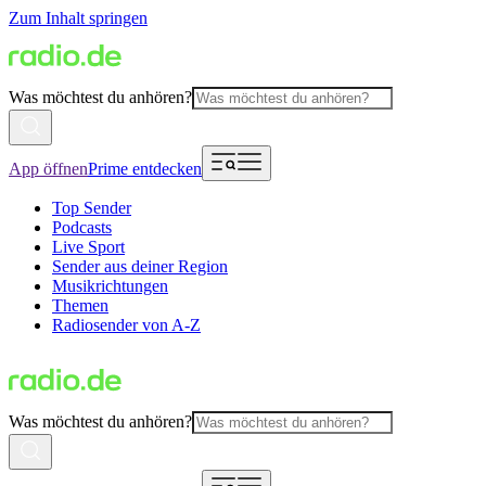
Zum Inhalt springen
Was möchtest du anhören?
App öffnen
Prime entdecken
Top Sender
Podcasts
Live Sport
Sender aus deiner Region
Musikrichtungen
Themen
Radiosender von A-Z
Was möchtest du anhören?