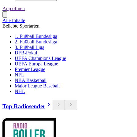
App öffnen
Alle Inhalte
Beliebte Sportarten
1. Fußball Bundesliga
2. Fußball Bundesliga
3. Fußball Liga
DFB-Pokal
UEFA Champions League
UEFA Europa League
Premier League
NFL
NBA Basketball
Major League Baseball
NHL
Top Radiosender