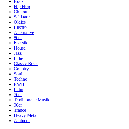
Rock
Hip Hop
Chillout
Schlager
Oldies
Electro
Alternative
80er
Klassik
House
Jazz
Indie
Classic Rock
Country
Soul
Techno
R'n'B
Latin
70er
Traditionelle Musik
90er
Trance
Heavy Metal
Ambient