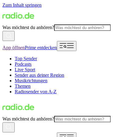
Zum Inhalt springen
Was möchtest du anhören?
App öffnen
Prime entdecken
Top Sender
Podcasts
Live Sport
Sender aus deiner Region
Musikrichtungen
Themen
Radiosender von A-Z
Was möchtest du anhören?