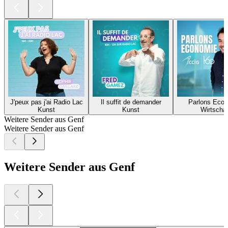
J'peux pas j'ai Radio Lac
Il suffit de demander
Parlons Eco
Kunst
Kunst
Wirtschaf
Weitere Sender aus Genf
Weitere Sender aus Genf
Weitere Sender aus Genf