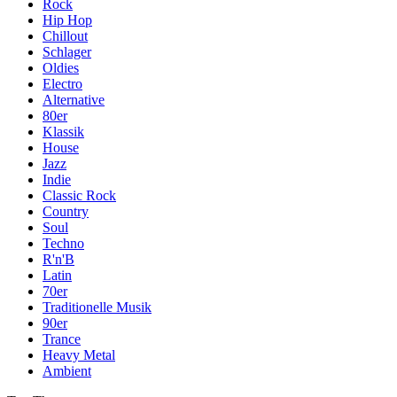
Rock
Hip Hop
Chillout
Schlager
Oldies
Electro
Alternative
80er
Klassik
House
Jazz
Indie
Classic Rock
Country
Soul
Techno
R'n'B
Latin
70er
Traditionelle Musik
90er
Trance
Heavy Metal
Ambient