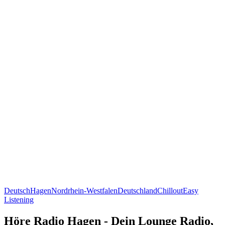
Deutsch
Hagen
Nordrhein-Westfalen
Deutschland
Chillout
Easy
Listening
Höre Radio Hagen - Dein Lounge Radio,