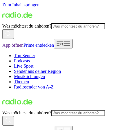
Zum Inhalt springen
Was möchtest du anhören?
App öffnen
Prime entdecken
Top Sender
Podcasts
Live Sport
Sender aus deiner Region
Musikrichtungen
Themen
Radiosender von A-Z
Was möchtest du anhören?