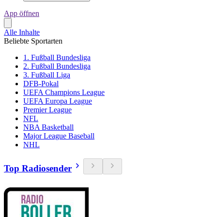
App öffnen
Alle Inhalte
Beliebte Sportarten
1. Fußball Bundesliga
2. Fußball Bundesliga
3. Fußball Liga
DFB-Pokal
UEFA Champions League
UEFA Europa League
Premier League
NFL
NBA Basketball
Major League Baseball
NHL
Top Radiosender