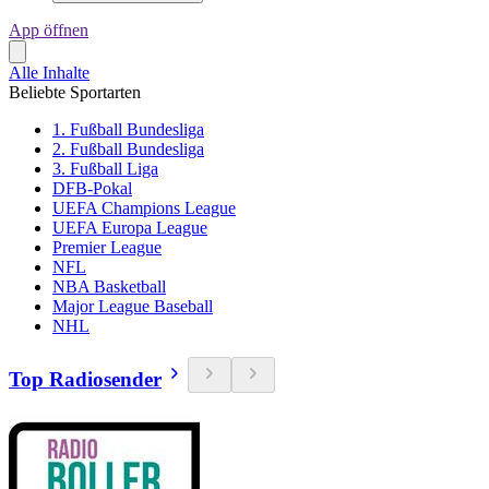
App öffnen
Alle Inhalte
Beliebte Sportarten
1. Fußball Bundesliga
2. Fußball Bundesliga
3. Fußball Liga
DFB-Pokal
UEFA Champions League
UEFA Europa League
Premier League
NFL
NBA Basketball
Major League Baseball
NHL
Top Radiosender