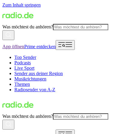
Zum Inhalt springen
Was möchtest du anhören?
App öffnen
Prime entdecken
Top Sender
Podcasts
Live Sport
Sender aus deiner Region
Musikrichtungen
Themen
Radiosender von A-Z
Was möchtest du anhören?