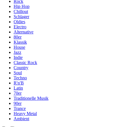
Rock
Hip Hop
Chillout
Schlager
Oldies
Electro
Alternative
80er
Klassik
House
Jazz
Indie
Classic Rock
Country
Soul
Techno
R'n'B
Latin
70er
Traditionelle Musik
90er
Trance
Heavy Metal
Ambient