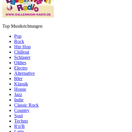
Top Musikrichtungen
Pop
Rock
Hip Hop
Chillout
Schlager
Oldies
Electro
Alternative
80er
Klassik
House
Jazz
Indie
Classic Rock
Country
Soul
Techno
R'n'B
Latin