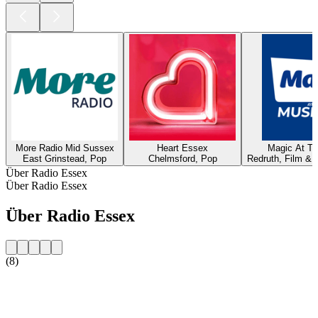
More Radio Mid Sussex
Heart Essex
Magic At Th
East Grinstead, Pop
Chelmsford, Pop
Redruth, Film & M
Über Radio Essex
Über Radio Essex
Über Radio Essex
(8)
Sender-Website