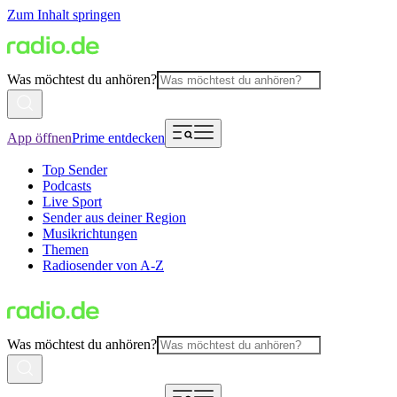
Zum Inhalt springen
Was möchtest du anhören?
App öffnen
Prime entdecken
Top Sender
Podcasts
Live Sport
Sender aus deiner Region
Musikrichtungen
Themen
Radiosender von A-Z
Was möchtest du anhören?