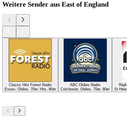
Weitere Sender aus East of England
Classic Hits Forest Radio
ABC Oldies Radio
Radio
Essex, Oldies, 70er, Hits, 80er
Colchester, Oldies, 70er, 80er
St Helen
Top
Podcasts
Top
Podcasts
Top
Podcasts