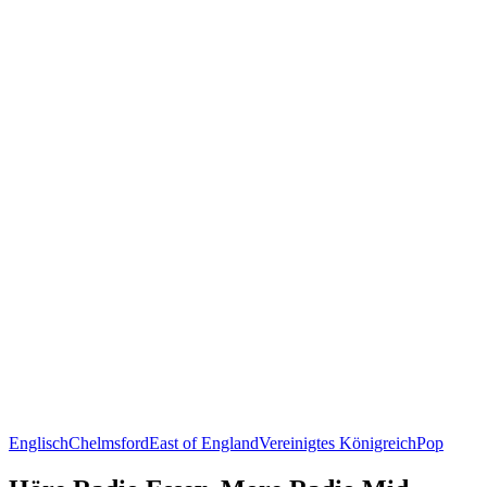
Englisch
Chelmsford
East of England
Vereinigtes Königreich
Pop