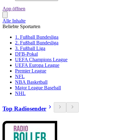
App öffnen
Alle Inhalte
Beliebte Sportarten
1. Fußball Bundesliga
2. Fußball Bundesliga
3. Fußball Liga
DFB-Pokal
UEFA Champions League
UEFA Europa League
Premier League
NFL
NBA Basketball
Major League Baseball
NHL
Top Radiosender