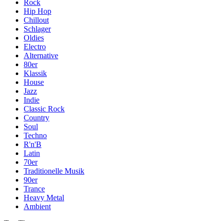
Rock
Hip Hop
Chillout
Schlager
Oldies
Electro
Alternative
80er
Klassik
House
Jazz
Indie
Classic Rock
Country
Soul
Techno
R'n'B
Latin
70er
Traditionelle Musik
90er
Trance
Heavy Metal
Ambient