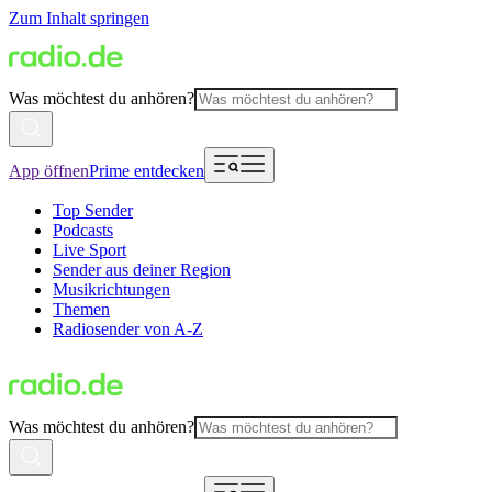
Zum Inhalt springen
Was möchtest du anhören?
App öffnen
Prime entdecken
Top Sender
Podcasts
Live Sport
Sender aus deiner Region
Musikrichtungen
Themen
Radiosender von A-Z
Was möchtest du anhören?