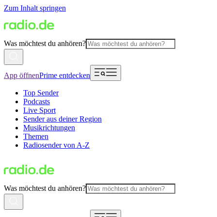
Zum Inhalt springen
Was möchtest du anhören?
App öffnen
Prime entdecken
Top Sender
Podcasts
Live Sport
Sender aus deiner Region
Musikrichtungen
Themen
Radiosender von A-Z
Was möchtest du anhören?