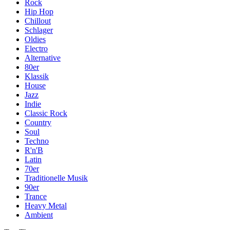
Rock
Hip Hop
Chillout
Schlager
Oldies
Electro
Alternative
80er
Klassik
House
Jazz
Indie
Classic Rock
Country
Soul
Techno
R'n'B
Latin
70er
Traditionelle Musik
90er
Trance
Heavy Metal
Ambient