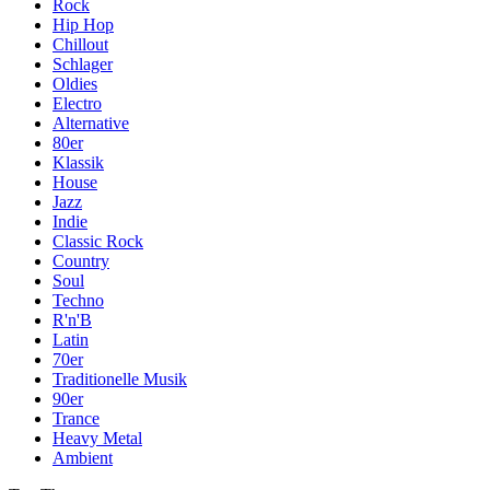
Rock
Hip Hop
Chillout
Schlager
Oldies
Electro
Alternative
80er
Klassik
House
Jazz
Indie
Classic Rock
Country
Soul
Techno
R'n'B
Latin
70er
Traditionelle Musik
90er
Trance
Heavy Metal
Ambient