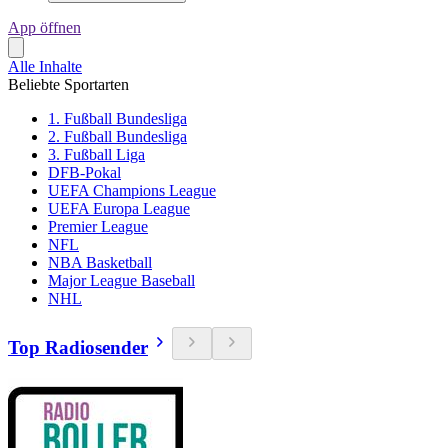
App öffnen
Alle Inhalte
Beliebte Sportarten
1. Fußball Bundesliga
2. Fußball Bundesliga
3. Fußball Liga
DFB-Pokal
UEFA Champions League
UEFA Europa League
Premier League
NFL
NBA Basketball
Major League Baseball
NHL
Top Radiosender