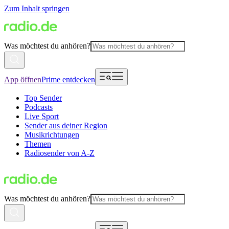
Zum Inhalt springen
Was möchtest du anhören?
App öffnen
Prime entdecken
Top Sender
Podcasts
Live Sport
Sender aus deiner Region
Musikrichtungen
Themen
Radiosender von A-Z
Was möchtest du anhören?