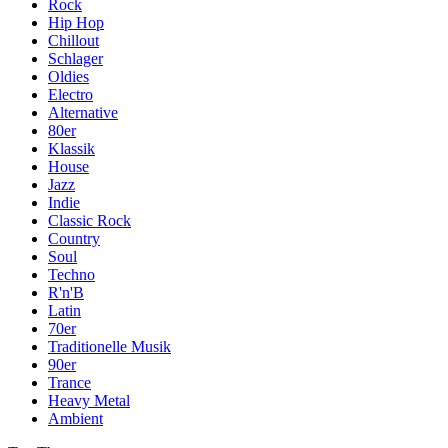
Rock
Hip Hop
Chillout
Schlager
Oldies
Electro
Alternative
80er
Klassik
House
Jazz
Indie
Classic Rock
Country
Soul
Techno
R'n'B
Latin
70er
Traditionelle Musik
90er
Trance
Heavy Metal
Ambient