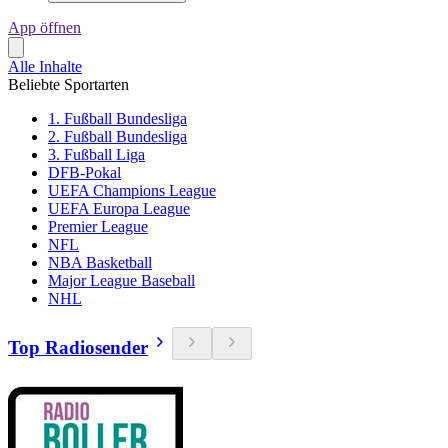
App öffnen
Alle Inhalte
Beliebte Sportarten
1. Fußball Bundesliga
2. Fußball Bundesliga
3. Fußball Liga
DFB-Pokal
UEFA Champions League
UEFA Europa League
Premier League
NFL
NBA Basketball
Major League Baseball
NHL
Top Radiosender