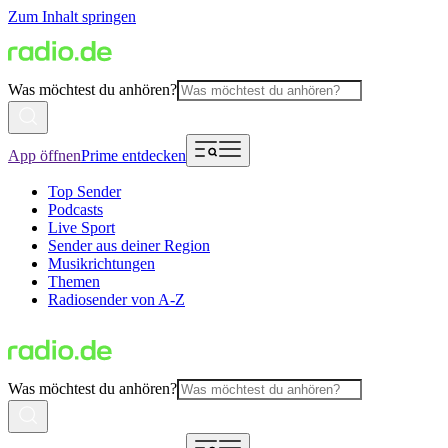
Zum Inhalt springen
Was möchtest du anhören?
App öffnen
Prime entdecken
Top Sender
Podcasts
Live Sport
Sender aus deiner Region
Musikrichtungen
Themen
Radiosender von A-Z
Was möchtest du anhören?