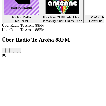
90s90s DAB+
80er 90er OLDIE ANTENNE
WDR 2 - Ru
Kiel, 90er
Ismaning, 90er, Oldies, 80er
Dortmund, 9
Über Radio Te Aroha 88FM
Über Radio Te Aroha 88FM
Über Radio Te Aroha 88FM
(0)
Sender-Website