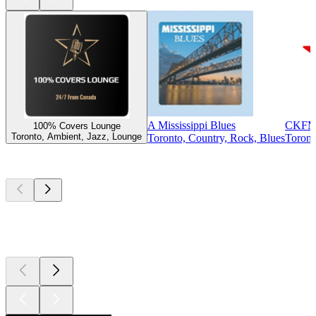
A Mississippi Blues
CKFM 9
100% Covers Lounge
Toronto, Ambient, Jazz, Lounge
Toronto, Country, Rock, Blues
Toront
Top
Podcasts
Top
Podcasts
Top
Podcasts