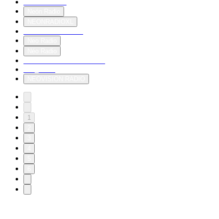
NEON Radio
Neón Radio
NEONRADIOXL
Neon Sound Radio
Neo Radio
Néo Radio
NEO RADIOFONO 97.9
neo_rocks
NEOVISION RADIO
1
2
3
4
5
6