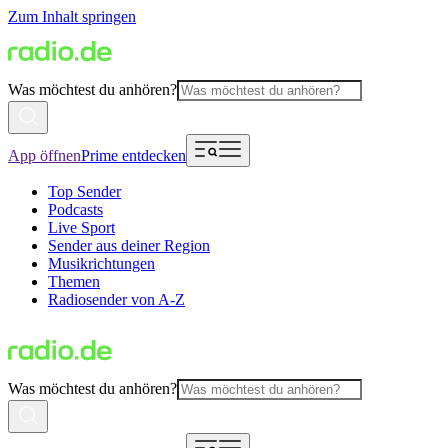
Zum Inhalt springen
Was möchtest du anhören?
App öffnen
Prime entdecken
Top Sender
Podcasts
Live Sport
Sender aus deiner Region
Musikrichtungen
Themen
Radiosender von A-Z
Was möchtest du anhören?