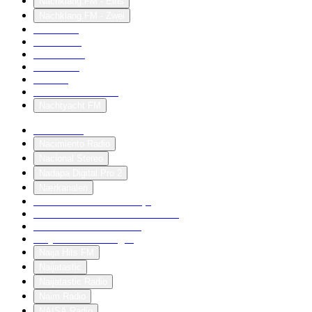
Nachklang.FM - Eins
Nachklang.FM - Zwei
nachtaktiv
Nachtfalke
Nachtfalkin
nachtfalter
nachtflug
nachtstahlschmiede
Nachtyacht FM
nachtzirkus
Nacimiento Radio
Nacional Stereo
Nadapa Digital Pro 2
Nærkanalen
Næstved Lokalradio 104,5
Naestved Lokal Radio 104.5 FM
Nahimanas Hexenkessel
Naija FM 102.7 Lagos
Naija Hits FM
Naijatastic
Naijatastic Radio
Naim Radio
NAISA Radio