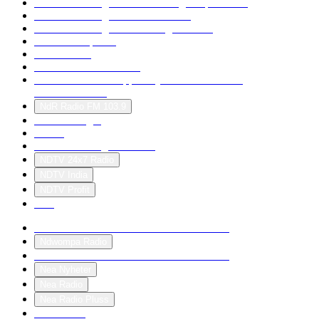
NDR Info - Region Mecklenburg-Vorpommern
NDR Info - Region Niedersachsen
NDR Info - Region Schleswig-Holstein
NDR Info Spezial
NDR Kultur
NDR Kultur - Belcanto
NDR Kultur – Philipps Playlist - Musikalische
Gedankenreisen
NdR Radio FM 103.9
NDR Schlager
ndslife
N.D.S. Musicag Hit-Radio
NDTV 24x7 Radio
NDTV India
NDTV Profit
ndw
NDW MIX - 100 % Neue Deutsche Welle!
Ndwompa Radio
NDW - von 80er 90er OLDIE ANTENNE
Nea Nyheter
Nea Radio
Nea Radio Pluss
NEAR FM