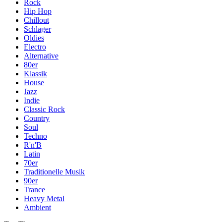
Rock
Hip Hop
Chillout
Schlager
Oldies
Electro
Alternative
80er
Klassik
House
Jazz
Indie
Classic Rock
Country
Soul
Techno
R'n'B
Latin
70er
Traditionelle Musik
90er
Trance
Heavy Metal
Ambient