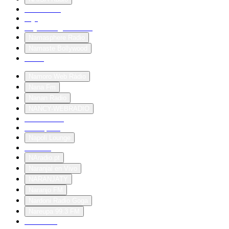
Naiz Irratia
naja
Najos-Dragon-Radio
Namasphere Radio
Namaste Bollywood
Name
Namoro Web Rádio
Nana Fm
Nanan Radio
NANCY-WEBRADIO
nandomania
Nanoq FM
Napoli Lounge
na-radio
NAradio.pt
Naranjal en Vivo
NARANJATY
Naranjo FM
Nardoni Radio Goga
Nareupa 99.3 FM
Nar Metal