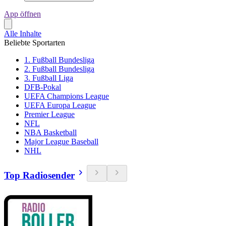
App öffnen
Alle Inhalte
Beliebte Sportarten
1. Fußball Bundesliga
2. Fußball Bundesliga
3. Fußball Liga
DFB-Pokal
UEFA Champions League
UEFA Europa League
Premier League
NFL
NBA Basketball
Major League Baseball
NHL
Top Radiosender