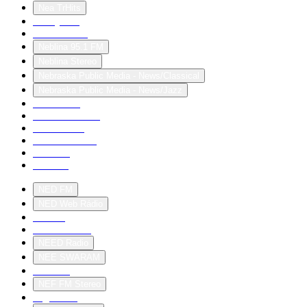
Nea TrHits
Neazy FM
nebenwelten
Neblina 95.1 FM
Neblina Stereo
Nebraska Public Media - News/Classical
Nebraska Public Media - News/Jazz
nebulaluna
Neckaralb Live
Neckarfunk
Neckar-Gaming
necradio
necrofm
NED FM
NED Web Rádio
needfm
Needfortunes
NEED Radio
NEE SWARAM
Nefarius
NEF FM Stereo
negronifm