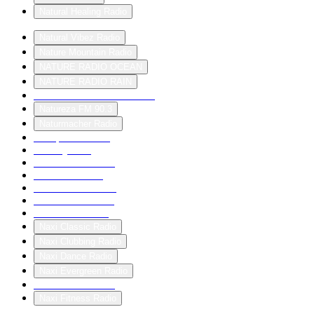
Natural Healing Radio
Natural Vibez Radio
Nature Mountain Radio
NATURE RADIO OCEAN
NATURE RADIO RAIN
NATURE RADIO SLEEP
Natureza FM 90.3
Naturmacher Radio
naturpark-sounds
nawakyradio
Naxcivan 104 FM
Naxi 80s Radio
Naxi Active Radio
Naxi Boem Radio
Naxi Cafe Radio
Naxi Classic Radio
Naxi Clubbing Radio
Naxi Dance Radio
Naxi Evergreen Radio
Naxi Ex Yu Radio
Naxi Fitness Radio