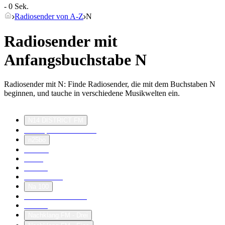
- 0 Sek.
Radiosender von A-Z
N
Radiosender mit
Anfangsbuchstabe N
Radiosender mit N: Finde Radiosender, die mit dem Buchstaben N
beginnen, und tauche in verschiedene Musikwelten ein.
a
b
c
d
e
f
g
h
i
j
k
l
m
n
o
p
q
r
s
t
u
v
w
x
y
z
#
N14 DISTRICT FM
N1 Top40 Countdown
n25bo
n2asoul
n7-fm
n8aktiv
N904BEAT
Na 100
nachbarschaftsradio
nachfm
Nachklang.FM - Drei