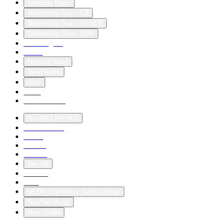
Nehanda Radio
Nekonečný Šum - CZ
Nekonečný Šum - DANCE
Nekonečný Šum - POP
Nekrolog 24
Nemu
Nemzeti Sport
Neno Radio
neo1
neo 1
Neo 123 Trix
Neo 94.1 FM HD3
neoclubradio
neofm
neoFM
neofolk
Neo Hit
Neolive
neon
NEON Channel by Sochi Lounge
Neo Net Music
Neon Radio