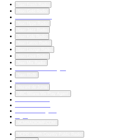
Naxi Fresh Radio
Naxi Gold Radio
Naxi House Radio
Naxi Hype Radio
Naxi Jazz Radio
Naxi Kids Radio
Naxi Latino Radio
Naxi Lounge Radio
Naxi Love Radio
Naxi Mix Radio
Naxi Radio 96.9 Beograd
Naxi R'n'B
Naxi Rock Radio
Nazaré de Juína
NBC Milano We Play Again!
NBC News Now
NBC Radio SVG
NBC - Rete Regione
nbgfm
NCMRADIOMP.COM
NCPR - North Country Public Radio