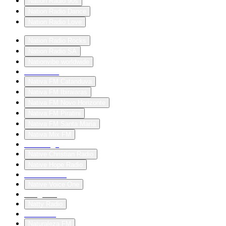
Nation Radio 90s
Nation Radio Dance
Nation Radio Love
Nation Radio Rocks
Nation Radio SA
Nationvibe worldwide
Nativa FM
Nativa FM Catanduva
Nativa FM Ibiraiaras
Nativa FM Novo Horizonte
Nativa FM Piratini
Nativa FM Santa Maria
Nativa Mix FM
nativebago
Native Christian Radio
Native Hope Radio
Native Radio
Native Voice One
natogaming
Natty Radio
Naturadio
Naturaleza FM