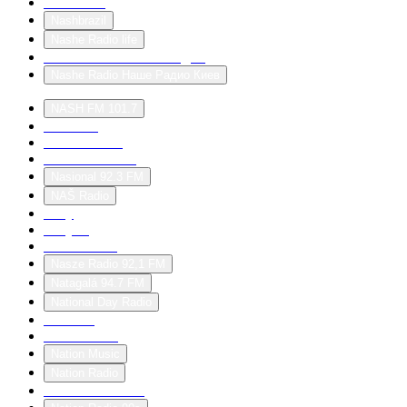
Narrenlauf
Nashbrazil
Nashe Radio life
Nashe Radio - Наше Радио
Nashe Radio Наше Радио Киев
NASH FM 101.7
Nashville
Nashville FM
Nashville Radio
Nasional 92.3 FM
NAŠ Radio
nasty
nastyfm
Nasze Radio
Nasze Radio 92,1 FM
Natagalá 94.7 FM
National Day Radio
nationfm
Nationkrixks
Nation Music
Nation Radio
Nation Radio 60s