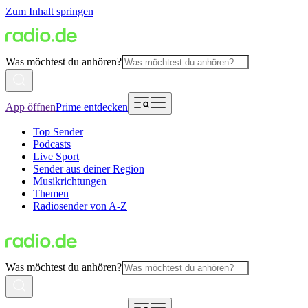
Zum Inhalt springen
Was möchtest du anhören?
App öffnen
Prime entdecken
Top Sender
Podcasts
Live Sport
Sender aus deiner Region
Musikrichtungen
Themen
Radiosender von A-Z
Was möchtest du anhören?