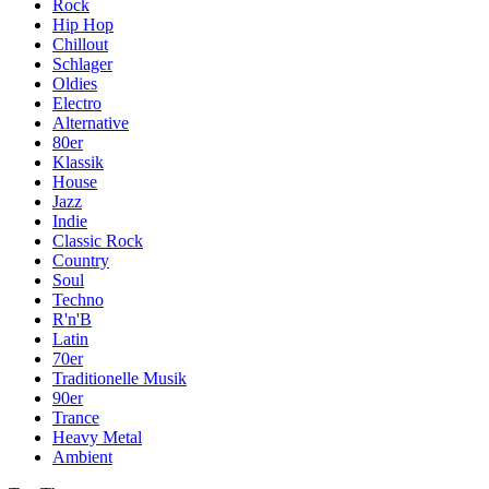
Rock
Hip Hop
Chillout
Schlager
Oldies
Electro
Alternative
80er
Klassik
House
Jazz
Indie
Classic Rock
Country
Soul
Techno
R'n'B
Latin
70er
Traditionelle Musik
90er
Trance
Heavy Metal
Ambient