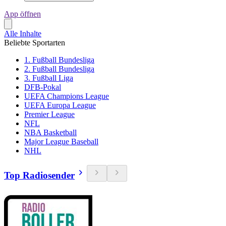
App öffnen
Alle Inhalte
Beliebte Sportarten
1. Fußball Bundesliga
2. Fußball Bundesliga
3. Fußball Liga
DFB-Pokal
UEFA Champions League
UEFA Europa League
Premier League
NFL
NBA Basketball
Major League Baseball
NHL
Top Radiosender