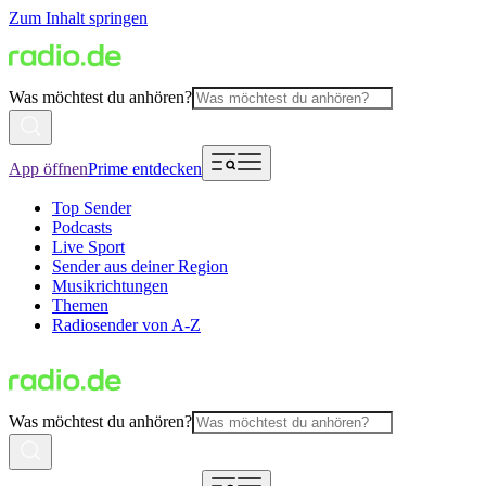
Zum Inhalt springen
Was möchtest du anhören?
App öffnen
Prime entdecken
Top Sender
Podcasts
Live Sport
Sender aus deiner Region
Musikrichtungen
Themen
Radiosender von A-Z
Was möchtest du anhören?