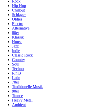
Rock
Hip Hop
Chillout
Schlager
Oldies
Electro
Alternative
80er
Klassik
House
Jazz
Indie
Classic Rock
Country
Soul
Techno
R'n'B
Latin
70er
Traditionelle Musik
90er
Trance
Heavy Metal
Ambient