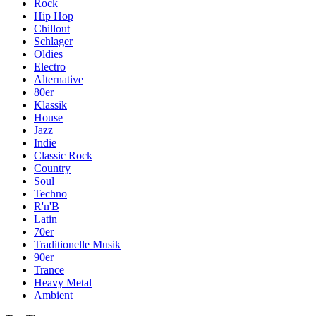
Rock
Hip Hop
Chillout
Schlager
Oldies
Electro
Alternative
80er
Klassik
House
Jazz
Indie
Classic Rock
Country
Soul
Techno
R'n'B
Latin
70er
Traditionelle Musik
90er
Trance
Heavy Metal
Ambient