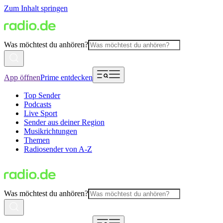
Zum Inhalt springen
Was möchtest du anhören?
App öffnen
Prime entdecken
Top Sender
Podcasts
Live Sport
Sender aus deiner Region
Musikrichtungen
Themen
Radiosender von A-Z
Was möchtest du anhören?