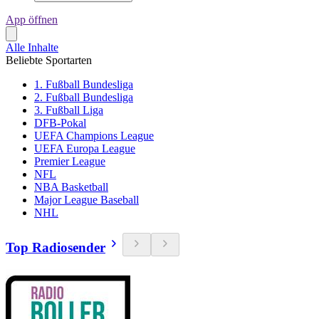
App öffnen
Alle Inhalte
Beliebte Sportarten
1. Fußball Bundesliga
2. Fußball Bundesliga
3. Fußball Liga
DFB-Pokal
UEFA Champions League
UEFA Europa League
Premier League
NFL
NBA Basketball
Major League Baseball
NHL
Top Radiosender